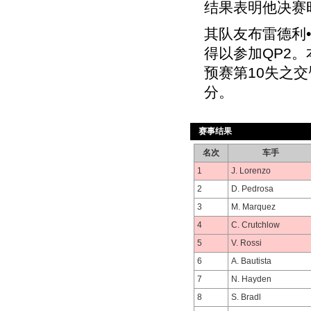
结果表明他决赛
其队友布雷德利•
得以参加QP2。
预赛第10失之
分。
赛事结果
名次
车手
1
J. Lorenzo
2
D. Pedrosa
3
M. Marquez
4
C. Crutchlow
5
V. Rossi
6
A. Bautista
7
N. Hayden
8
S. Bradl