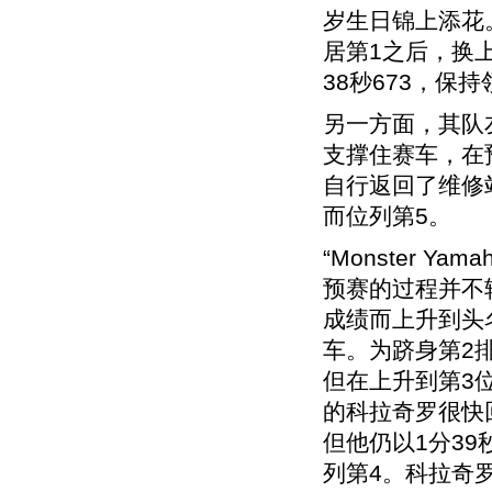
岁生日锦上添花。
居第1之后，换
38秒673，保
另一方面，其队
支撑住赛车，在
自行返回了维修站
而位列第5。
“Monster Y
预赛的过程并不轻
成绩而上升到头
车。为跻身第2
但在上升到第3
的科拉奇罗很快
但他仍以1分39
列第4。科拉奇