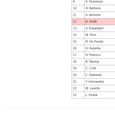
9
A. Dovizioso
10
H. Barbera
11
A. Iannone
12
B. Smith
13
A. Espargaro
14
M. Pirro
15
R. De Puniet
16
H. Aoyama
17
D. Petrucci
18
B. Staring
19
C. Corti
20
C. Edwards
21
Y. Hernandez
22
M. Laverty
23
L. Pesek