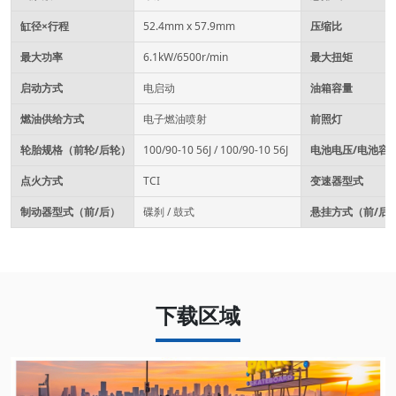
缸径×行程
52.4mm x 57.9mm
压缩比
最大功率
6.1kW/6500r/min
最大扭矩
启动方式
电启动
油箱容量
燃油供给方式
电子燃油喷射
前照灯
轮胎规格（前轮/后轮）
100/90-10 56J / 100/90-10 56J
电池电压/电池容
点火方式
TCI
变速器型式
制动器型式（前/后）
碟刹 / 鼓式
悬挂方式（前/后
下载区域