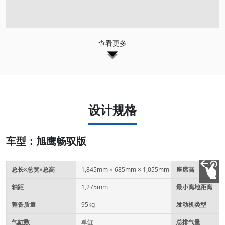
查看更多
设计规格
车型：旭鹰畅驭版
总长×总宽×总高
1,845mm × 685mm × 1,055mm
座席高
轴距
1,275mm
最小离地距离
整备质量
95kg
发动机类型
气缸数
单缸
总排气量