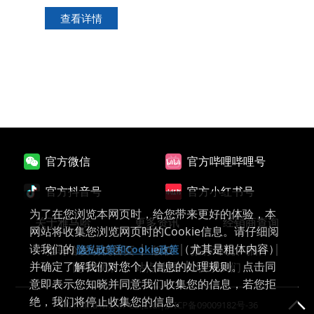
查看详情
官方微信
官方哔哩哔哩号
官方抖音号
官方小红书号
为了在您浏览本网页时，给您带来更好的体验，本
关于雅马哈
更多资讯
经销商查询
网站将收集您浏览网页时的Cookie信息。请仔细阅
读我们的
（尤其是粗体内容）
雅马哈发动机首页
版权
推荐环境、插件
隐私政策和Cookie政策
并确定了解我们对您个人信息的处理规则。点击同
隐私政策
站点地图
联系我们
意即表示您知晓并同意我们收集您的信息，若您拒
绝，我们将停止收集您的信息。
©Yamaha Motor Co.,Ltd.|
沪ICP备09009182号-36