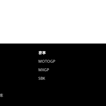
赛事
MOTOGP
MXGP
SBK
库