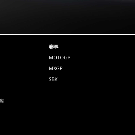
赛事
MOTOGP
MXGP
SBK
库