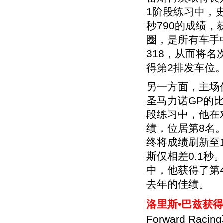
1阶段练习中，
秒790的成绩，
圈，是所有车手
318，从而将
得第2排发车位
另一方面，主场
圣马力诺GP的
段练习中，他在
绩，位居第8名
终将成绩刷新至1
斯仅相差0.1
中，他获得了第
去年的佳绩。
洛里斯•巴兹获
Forward R