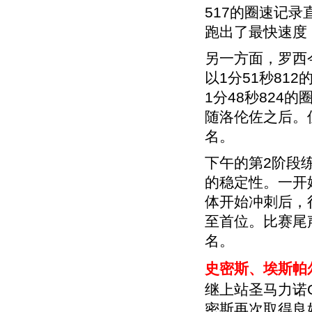
517的圈速记
跑出了最快速度，
另一方面，罗西
以1分51秒8
1分48秒824
随洛伦佐之后。
名。
下午的第2阶段
的稳定性。一开始
体开始冲刺后，
至首位。比赛尾
名。
史密斯、埃斯帕
继上站圣马力诺GP之
密斯再次取得良