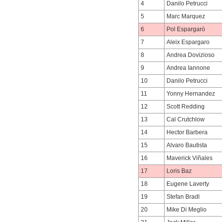
4
Danilo Petrucci
5
Marc Marquez
6
Pol Espargarò
7
Aleix Espargaro
8
Andrea Dovizioso
9
Andrea Iannone
10
Danilo Petrucci
11
Yonny Hernandez
12
Scott Redding
13
Cal Crutchlow
14
Hector Barbera
15
Alvaro Bautista
16
Maverick Viñales
17
Loris Baz
18
Eugene Laverty
19
Stefan Bradl
20
Mike Di Meglio