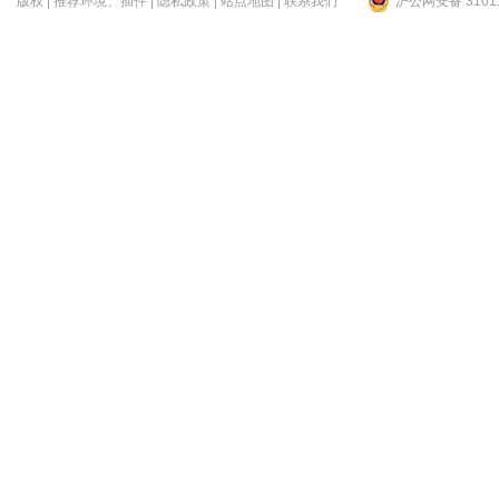
版权
|
推荐环境、插件
|
隐私政策
|
站点地图
|
联系我们
沪公网安备 31011