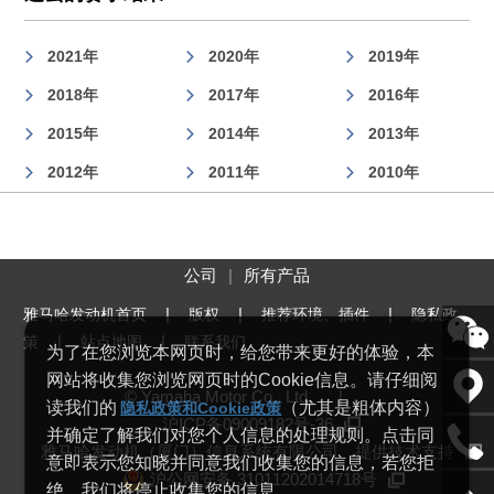
2021年
2020年
2019年
2018年
2017年
2016年
2015年
2014年
2013年
2012年
2011年
2010年
公司
所有产品
|
|
|
雅马哈发动机首页
版权
推荐环境、插件
隐私政
|
|
策
站点地图
联系我们
为了在您浏览本网页时，给您带来更好的体验，本
网站将收集您浏览网页时的Cookie信息。请仔细阅
© Yamaha Motor Co., Ltd.
|
读我们的
（尤其是粗体内容）
隐私政策和Cookie政策
沪ICP备09009182号-36
并确定了解我们对您个人信息的处理规则。点击同
雅马哈发动机（厦门）信息系统有限公司 提供技术支持
意即表示您知晓并同意我们收集您的信息，若您拒
沪公网安备 31011202014718号
绝，我们将停止收集您的信息。