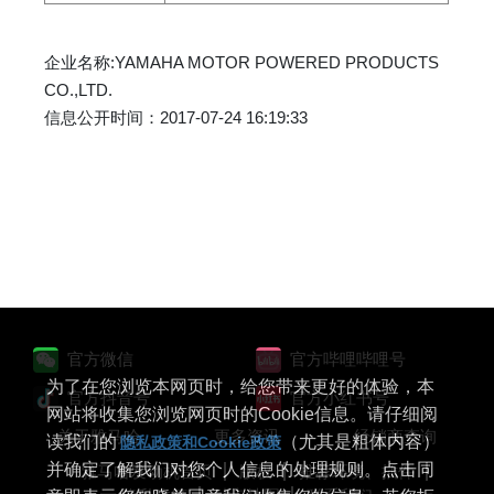
企业名称:YAMAHA MOTOR POWERED PRODUCTS
CO.,LTD.
信息公开时间：2017-07-24 16:19:33
官方微信
官方哔哩哔哩号
为了在您浏览本网页时，给您带来更好的体验，本
官方抖音号
官方小红书号
网站将收集您浏览网页时的Cookie信息。请仔细阅
关于雅马哈
更多资讯
经销商查询
读我们的
（尤其是粗体内容）
隐私政策和Cookie政策
并确定了解我们对您个人信息的处理规则。点击同
雅马哈发动机首页
版权
推荐环境、插件