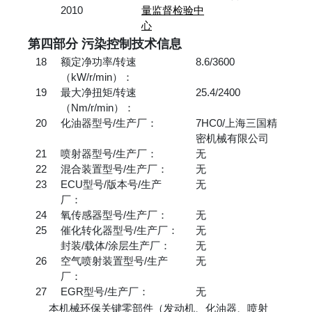
2010
量监督检验中
心
第四部分 污染控制技术信息
18
额定净功率/转速
8.6/3600
（kW/r/min）：
19
最大净扭矩/转速
25.4/2400
（Nm/r/min）：
20
化油器型号/生产厂：
7HC0/上海三国精
密机械有限公司
21
喷射器型号/生产厂：
无
22
混合装置型号/生产厂：
无
23
ECU型号/版本号/生产
无
厂：
24
氧传感器型号/生产厂：
无
25
催化转化器型号/生产厂：
无
封装/载体/涂层生产厂：
无
26
空气喷射装置型号/生产
无
厂：
27
EGR型号/生产厂：
无
本机械环保关键零部件（发动机、化油器、喷射