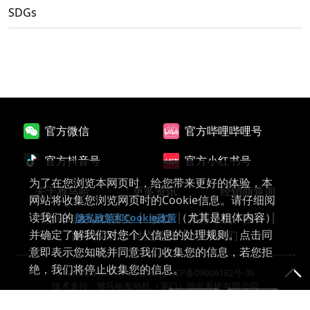
SDGs
官方微信
官方哔哩哔哩号
官方抖音号
官方小红书号
为了在您浏览本网页时，给您带来更好的体验，本
关于雅马哈
更多资讯
经销商查询
网站将收集您浏览网页时的Cookie信息。请仔细阅
读我们的
（尤其是粗体内容）
雅马哈发动机首页
版权
推荐环境、插件
隐私政策和Cookie政策
并确定了解我们对您个人信息的处理规则。点击同
隐私政策
站点地图
联系我们
意即表示您知晓并同意我们收集您的信息，若您拒
绝，我们将停止收集您的信息。
©Yamaha Motor Co.,Ltd.|
沪ICP备09009182号-36
技术支持：雅马哈发动机（厦门）信息系统有限公司
同意
拒绝
沪公网安备 31011202014718号