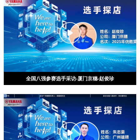
全国八强参赛选手采访-厦门京穗-赵俊珍