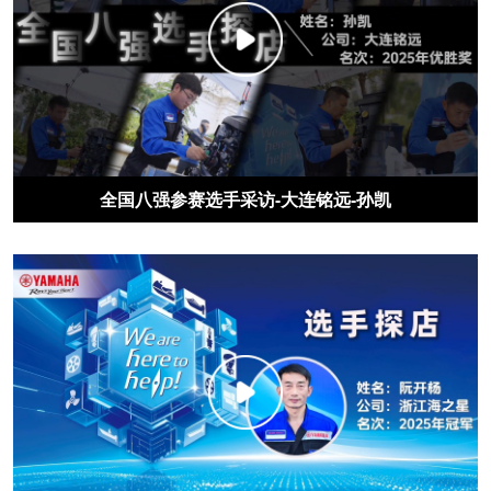
全国八强参赛选手采访-大连铭远-孙凯