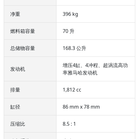
净重
396 kg
燃料箱容量
70 升
总储物容量
168.3 公升
增压4缸、4冲程、超涡流高功
发动机
率雅马哈发动机
排量
1,812 cc
缸径
86 mm x 78 mm
压缩比
8.5 : 1