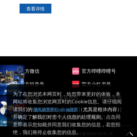
查看详情
官方微信
官方哔哩哔哩号
官方抖音号
官方小红书号
为了在您浏览本网页时，给您带来更好的体验，本
关于雅马哈
更多资讯
经销商查询
网站将收集您浏览网页时的Cookie信息。请仔细阅
读我们的
（尤其是粗体内容）
雅马哈发动机首页
版权
推荐环境、插件
隐私政策和Cookie政策
并确定了解我们对您个人信息的处理规则。点击同
隐私政策
站点地图
联系我们
意即表示您知晓并同意我们收集您的信息，若您拒
绝，我们将停止收集您的信息。
©Yamaha Motor Co.,Ltd.|
沪ICP备09009182号-36