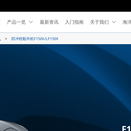
页
产品一览
最新资讯
入门指南
关于我们
海
机
四冲程船外机F150X/LF150X
F