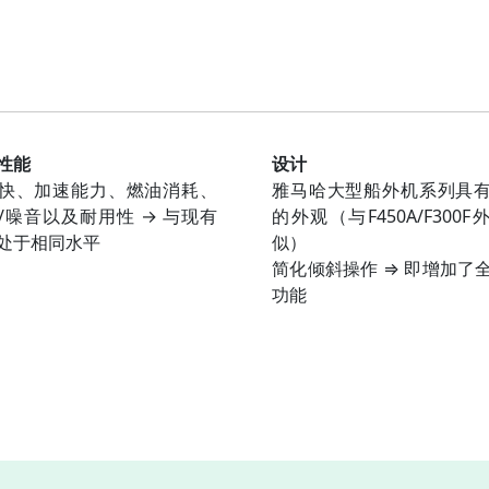
性能
设计
快、加速能力、燃油消耗、
雅马哈大型船外机系列具
/噪音以及耐用性 → 与现有
的外观（与F450A/F300F
处于相同水平
似）
简化倾斜操作 ⇒ 即增加了
功能