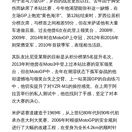
对于圣马力诺GP，罗西的战意更胜以往。去年由于脚受
伤而缺席了本站比赛，今年他渴望能弥补这一缺憾，在
主场GP上饱览“黄色海洋”。 第12站结束时，罗西位居积
分榜次席，与榜首之间相差59分，但在米萨诺他有大量
车迷做后盾。过去他曾6次在此登上领奖台， 2008年、
2009年、2014年时在MotoGP上夺冠，2012年和2016年
则荣膺亚军，2010年首获季军，表现相当活跃。
其队友比尼亚莱斯的目标是从积分榜第5名提升名次。
2013年时他曾在Moto3中登上过本站比赛的亚军领奖
台，但在MotoGP中，去年在潮湿状态下孤军奋战的他
却遗憾地与领奖台失之交臂。上一站英国GP的自由练习
中，他切实提升了对YZR-M1的操控感觉。在上周于阿
拉贡举行的私人测试中，他也找到了手感，坚定了对本
次大赛的决心。
米萨诺赛道建造于1969年，从上世纪80年代到90年代初
承办意大利大奖赛。2006年时根据MotoGP的安全规则
进行了大幅的改建工程，在变身为全长4.2km的顺时针