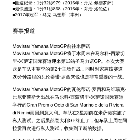
■圈速记录：1分32秒979（2016年：丹尼·佩德罗萨）
■最快圈速：1分31秒868（2016年：乔治·洛伦佐）
■2017年冠军：马克·马奎斯（本田）
赛事报道
Movistar Yamaha MotoGP前往米萨诺
Movistar Yamaha MotoGP将于本周末在马尔科•西蒙切
里•米萨诺国际赛道迎来第13站圣马力诺GP。本次大赛
既是车队本赛季的第2个主场作战，同时对家离该赛道
20分钟路程的瓦伦蒂诺·罗西来说也是非常重要的一战。
Movistar Yamaha MotoGP的瓦伦蒂诺·罗西和马维瑞克·
比尼亚莱斯为出战在马尔科•西蒙切里•米萨诺国际赛道
举行的Gran Premio Octo di San Marino e della Riviera
di Rimini而回到意大利。车队在2星期前在米萨诺实施了
私人测试。之后虽然意大利GP终止了，但车队上周在阿
拉贡再次进行私人测试，收集到了新的数据。