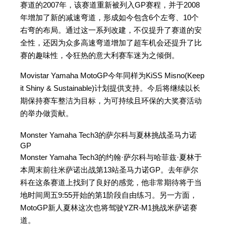
赛道的2007年，该赛道重新被列入GP赛程，并于2008
年增加了新的减速弯道，形成如今包含6个左弯、10个
右弯的布局。通过这一系列改建，不仅提升了赛道的安
全性，还因为众多高速弯道增加了超车机会还提升了比
赛的趣味性，令狂热的意大利赛车迷为之倾倒。
Movistar Yamaha MotoGP今年同样为KiSS Misno(Keep
it Shiny & Sustainable)计划提供支持。今后将继续以长
期保持赛车整洁为目标，为可持续且环保的大奖赛活动
的举办做贡献。
Monster Yamaha Tech3的萨尔科与夏林挑战圣马力诺
GP
Monster Yamaha Tech3的约翰·萨尔科与哈菲兹·夏林于
本周末前往米萨诺出战第13站圣马力诺GP。去年萨尔
科在这条赛道上找到了良好的感觉，他非常期待将于当
地时间周五9:55开始的第1阶段自由练习。另一方面，
MotoGP新人夏林这次也将驾驶YZR-M1挑战米萨诺赛
道。