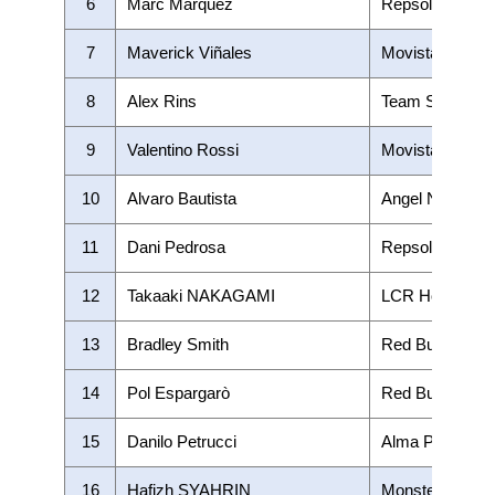
6
Marc Marquez
Repsol Honda 
7
Maverick Viñales
Movistar Yam
8
Alex Rins
Team SUZUKI
9
Valentino Rossi
Movistar Yam
10
Alvaro Bautista
Angel Nieto Te
11
Dani Pedrosa
Repsol Honda 
12
Takaaki NAKAGAMI
LCR Honda ID
13
Bradley Smith
Red Bull KTM F
14
Pol Espargarò
Red Bull KTM F
15
Danilo Petrucci
Alma Pramac R
16
Hafizh SYAHRIN
Monster Yamah