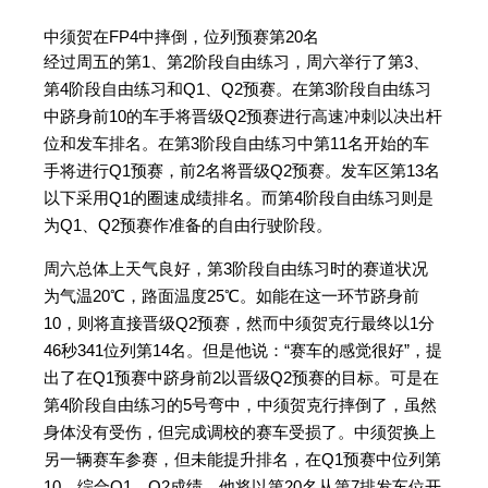
中须贺在FP4中摔倒，位列预赛第20名
经过周五的第1、第2阶段自由练习，周六举行了第3、
第4阶段自由练习和Q1、Q2预赛。在第3阶段自由练习
中跻身前10的车手将晋级Q2预赛进行高速冲刺以决出杆
位和发车排名。在第3阶段自由练习中第11名开始的车
手将进行Q1预赛，前2名将晋级Q2预赛。发车区第13名
以下采用Q1的圈速成绩排名。而第4阶段自由练习则是
为Q1、Q2预赛作准备的自由行驶阶段。
周六总体上天气良好，第3阶段自由练习时的赛道状况
为气温20℃，路面温度25℃。如能在这一环节跻身前
10，则将直接晋级Q2预赛，然而中须贺克行最终以1分
46秒341位列第14名。但是他说：“赛车的感觉很好”，提
出了在Q1预赛中跻身前2以晋级Q2预赛的目标。可是在
第4阶段自由练习的5号弯中，中须贺克行摔倒了，虽然
身体没有受伤，但完成调校的赛车受损了。中须贺换上
另一辆赛车参赛，但未能提升排名，在Q1预赛中位列第
10。综合Q1、Q2成绩，他将以第20名从第7排发车位开