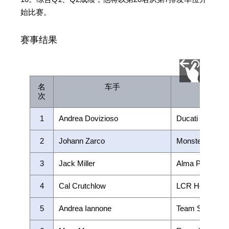
始比赛。
赛事结果
名
车手
次
1
Andrea Dovizioso
Ducati Team
2
Johann Zarco
Monster Yamah
3
Jack Miller
Alma Pramac R
4
Cal Crutchlow
LCR Honda C
5
Andrea Iannone
Team SUZUKI