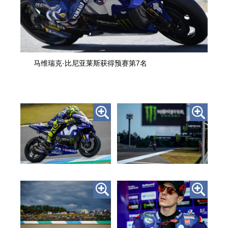
马维瑞克·比尼亚莱斯获得预赛第7名