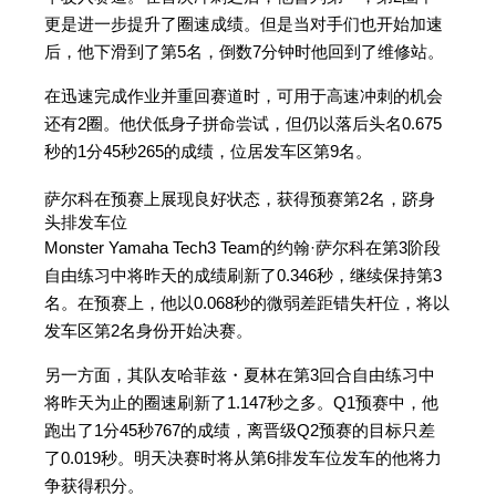
更是进一步提升了圈速成绩。但是当对手们也开始加速
后，他下滑到了第5名，倒数7分钟时他回到了维修站。
在迅速完成作业并重回赛道时，可用于高速冲刺的机会
还有2圈。他伏低身子拼命尝试，但仍以落后头名0.675
秒的1分45秒265的成绩，位居发车区第9名。
萨尔科在预赛上展现良好状态，获得预赛第2名，跻身
头排发车位
Monster Yamaha Tech3 Team的约翰·萨尔科在第3阶段
自由练习中将昨天的成绩刷新了0.346秒，继续保持第3
名。在预赛上，他以0.068秒的微弱差距错失杆位，将以
发车区第2名身份开始决赛。
另一方面，其队友哈菲兹・夏林在第3回合自由练习中
将昨天为止的圈速刷新了1.147秒之多。Q1预赛中，他
跑出了1分45秒767的成绩，离晋级Q2预赛的目标只差
了0.019秒。明天决赛时将从第6排发车位发车的他将力
争获得积分。