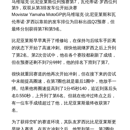
马维瑞克·比尼亚莱斯位列预赛第7，瓦伦蒂诺·罗西位列
第9，双双从第3排发车位开始决赛
Movistar Yamaha MotoGP的马维瑞克·比尼亚莱斯和瓦
伦蒂诺·罗西以靠前的发车排位为目标出战Q2预赛，但
最终分别获得第7和第9名。
比尼亚莱斯早早离开了维修站，在保持与后续车手距离
的状态下开始了高速冲刺。很快他就继罗西之后上升到
了第2名。第2次尝试中，他在各个赛段都刷新了成绩，
但在预赛还剩不到7分钟时，他的排名下滑到了第7。
很快就重回赛道的他再次开始冲刺，但在接下来的尝试
中未能提高圈速，在第7圈也就是最后1圈中，他放手一
搏。结果他将圈速提高到了1分45秒140，追近到落后头
名0.550秒，上升到了第6名。但就在他冲过终点之后，
有一位车手成绩超过了他，比尼亚莱斯最终收获第7
名。
为了获得空旷的赛道环境，其队友罗西比比尼亚莱斯更
早驶入赛道。在首次冲刺之后，他暂列第一，第2圈中