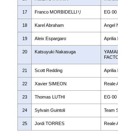
17
Franco MORBIDELLIリ
EG 00 Marc V
18
Karel Abraham
Angel Nieto Te
19
Aleix Espargaro
Aprilia Racing 
20
Katsuyuki Nakasuga
YAMALUBE Y
FACTORY RA
21
Scott Redding
Aprilia Racing 
22
Xavier SIMEON
Reale Avintia R
23
Thomas LUTHI
EG 00 Marc V
24
Sylvain Guintoli
Team SUZUKI
25
Jordi TORRES
Reale Avintia R