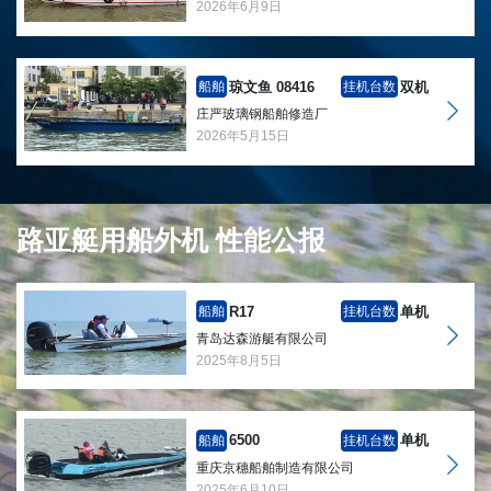
2026年6月9日
琼文鱼 08416
双机
船舶
挂机台数
庄严玻璃钢船舶修造厂
2026年5月15日
路亚艇用船外机 性能公报
R17
单机
船舶
挂机台数
青岛达森游艇有限公司
2025年8月5日
6500
单机
船舶
挂机台数
重庆京穗船舶制造有限公司
2025年6月10日