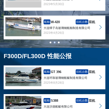
2023年5月30日
W-420
双机
船舶
挂机台数
大连獐子岛玻璃钢船舶制造有限公司
2023年4月26日
F300D/FL300D 性能公报
GT 396
双机
船舶
挂机台数
大连环珠玻璃钢船艇制造有限公司
2025年8月28日
S388
双机
船舶
挂机台数
大连沃德船艇有限公司