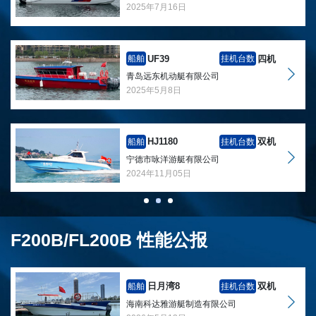
2025年7月16日
UF39
四机
船舶
挂机台数
青岛远东机动艇有限公司
2025年5月8日
HJ1180
双机
船舶
挂机台数
宁德市咏洋游艇有限公司
2024年11月05日
F200B/FL200B 性能公报
日月湾8
双机
船舶
挂机台数
海南科达雅游艇制造有限公司