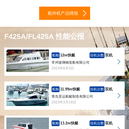
船外机产品情报
F425A/FL425A 性能公报
12m快艇
双机
船舶
挂机台数
常州玻璃钢造船有限公司
2023年8月3日
11.99m快艇
双机
船舶
挂机台数
青岛昊运船艇制造有限公司
2023年3月19日
13.2m快艇
双机
船舶
挂机台数