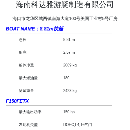
海南科达雅游艇制造有限公司
海口市龙华区城西镇南海大道100号美国工业村5号厂房
BOAT NAME：8.81m快艇
总长
8.81 m
船宽
2.57 m
船体净重
2069 kg
最大燃油量
180L
测试重量
2423 kg
F150FETX
最大输出功率
150 hp
发动机类型
DOHC,L4,16气门