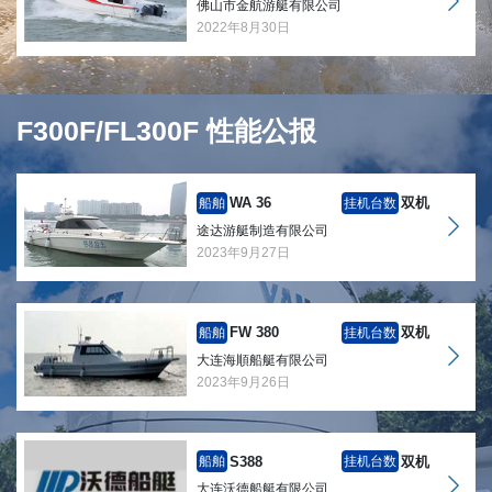
佛山市金航游艇有限公司
2022年8月30日
F300F/FL300F 性能公报
WA 36
双机
船舶
挂机台数
途达游艇制造有限公司
2023年9月27日
FW 380
双机
船舶
挂机台数
大连海順船艇有限公司
2023年9月26日
S388
双机
船舶
挂机台数
大连沃德船艇有限公司