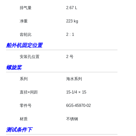
排气量
2.67 L
净重
223 kg
齿轮比
2 : 1
船外机固定位置
安装孔位置
2 号
螺旋桨
系列
海水系列
直径×间距
15-1/4 × 15
零件号
6G5-45970-02
材质
不锈钢
测试条件下