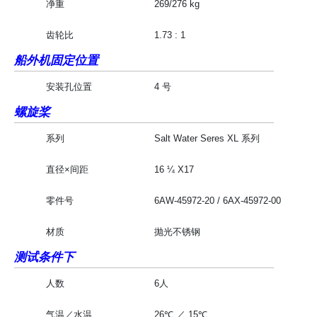
净重
269/276 kg
齿轮比
1.73 : 1
船外机固定位置
安装孔位置
4 号
螺旋桨
系列
Salt Water Seres XL 系列
直径×间距
16 ¼ X17
零件号
6AW-45972-20 / 6AX-45972-00
材质
抛光不锈钢
测试条件下
人数
6人
气温／水温
26℃ ／ 15℃