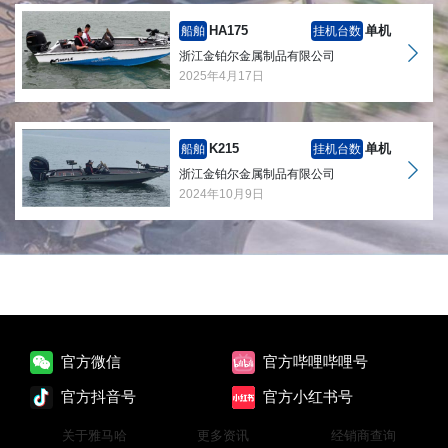
HA175
单机
船舶
挂机台数
浙江金铂尔金属制品有限公司
2025年4月17日
K215
单机
船舶
挂机台数
浙江金铂尔金属制品有限公司
2024年10月9日
官方微信
官方哔哩哔哩号
官方抖音号
官方小红书号
关于雅马哈
更多资讯
经销商查询