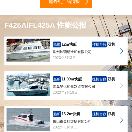
船外机产品情报
F425A/FL425A 性能公报
12m快艇
双机
船舶
挂机台数
常州玻璃钢造船有限公司
2023年8月3日
11.99m快艇
双机
船舶
挂机台数
青岛昊运船艇制造有限公司
2023年3月19日
13.2m快艇
双机
船舶
挂机台数
佛山市金航游艇有限公司
2022年8月30日