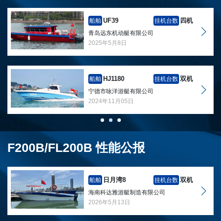
UF39
四机
船舶
挂机台数
青岛远东机动艇有限公司
2025年5月8日
HJ1180
双机
船舶
挂机台数
宁德市咏洋游艇有限公司
2024年11月05日
F200B/FL200B 性能公报
日月湾8
双机
船舶
挂机台数
海南科达雅游艇制造有限公司
2026年5月13日