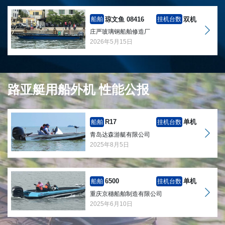
琼文鱼 08416
双机
船舶
挂机台数
庄严玻璃钢船舶修造厂
2026年5月15日
路亚艇用船外机 性能公报
R17
单机
船舶
挂机台数
青岛达森游艇有限公司
2025年8月5日
6500
单机
船舶
挂机台数
重庆京穗船舶制造有限公司
2025年6月10日