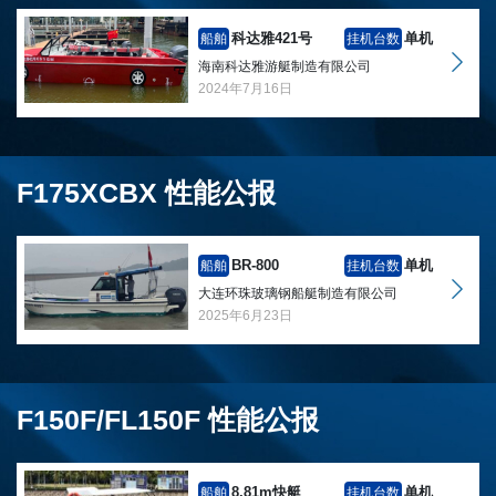
科达雅421号
单机
船舶
挂机台数
海南科达雅游艇制造有限公司
2024年7月16日
F175XCBX 性能公报
BR-800
单机
船舶
挂机台数
大连环珠玻璃钢船艇制造有限公司
2025年6月23日
F150F/FL150F 性能公报
8.81m快艇
单机
船舶
挂机台数