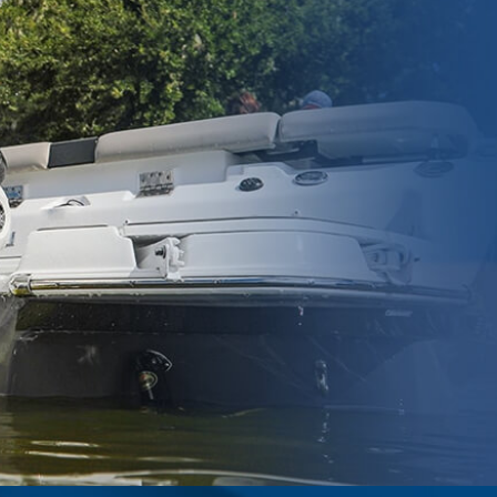
FW 380
挂机台数
双机
海順船艇有限公司
3年9月26日
S388
挂机台数
双机
沃德船艇有限公司
3年5月30日
W-420
挂机台数
双机
獐子岛玻璃钢船舶制造有限公司
3年4月26日