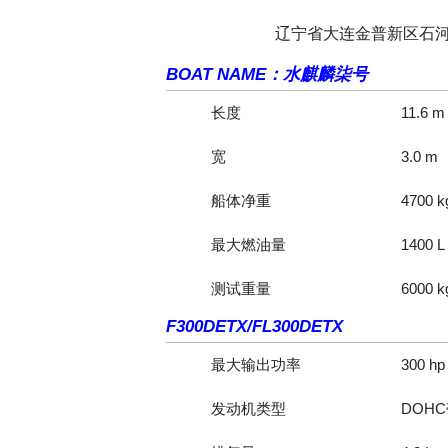
辽宁省大连金普新区石
BOAT NAME：水麒麟柒号
长度
11.6 m
宽
3.0 m
船体净重
4700 k
最大燃油量
1400 L
测试重量
6000 k
F300DETX/FL300DETX
最大输出功率
300 hp
发动机类型
DOHC