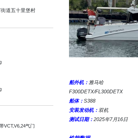
河街道五十里堡村
g
船外机：
雅马哈
g
F300DETX/FL300DETX
船体：
S388
安装发动机：
双机
测试日期：
2025年7月16日
帯VCT,V6,24气门