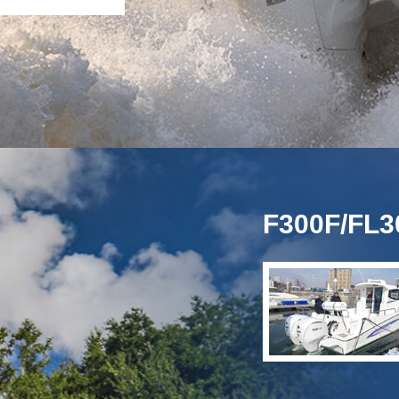
F300F/F
WA 36
挂机台数
双机
游艇制造有限公司
3年9月27日