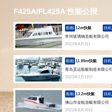
F425A/FL425A 性能公报
船舶
12m快艇
挂机
常州玻璃钢造船有限公司
2023年8月3日
船舶
11.99m快艇
挂机
青岛昊运船艇制造有限公
2023年3月19日
船舶
13.2m快艇
挂机
佛山市金航游艇有限公司
2022年8月30日