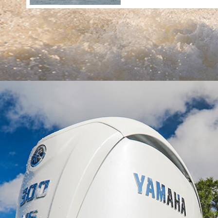
挂机台数
三机
船舶
有限公司
途达
202