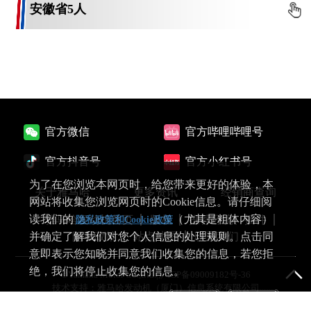
安徽省
5人
官方微信
官方哔哩哔哩号
官方抖音号
官方小红书号
为了在您浏览本网页时，给您带来更好的体验，本
关于雅马哈
更多资讯
经销商查询
网站将收集您浏览网页时的Cookie信息。请仔细阅
读我们的
（尤其是粗体内容）
雅马哈发动机首页
版权
推荐环境、插件
隐私政策和Cookie政策
隐私政策
站点地图
联系我们
并确定了解我们对您个人信息的处理规则。点击同
意即表示您知晓并同意我们收集您的信息，若您拒
绝，我们将停止收集您的信息。
©Yamaha Motor Co.,Ltd.|
沪ICP备09009182号-36
技术支持：雅马哈发动机（厦门）信息系统有限公司
同意
拒绝
沪公网安备 31011202014718号