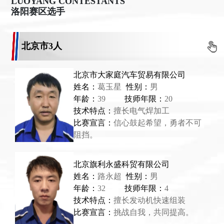
LUOYANG CONTESTANTS
洛阳赛区选手
北京市
3人
北京市大家庭汽车贸易有限公司
姓名：
葛玉星
性别：
男
年龄：
39
技师年限：
20
技术特点：
擅长电气焊加工
比赛宣言：
信心鼓起希望，勇者不可
阻挡。
北京旗利永盛科贸有限公司
姓名：
路永超
性别：
男
年龄：
32
技师年限：
4
技术特点：
擅长发动机快速组装
比赛宣言：
挑战自我，共同提高。