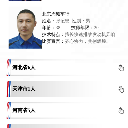
北京周毅车行
姓名：
张记忠
性别：
男
年龄：
38
技师年限：
20
技术特点：
擅长快速排故发动机异响
比赛宣言：
齐心协力，共创辉煌。
河北省
6人
天津市
1人
河南省
5人