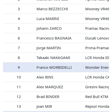
3
Marco BEZZECCHI
Mooney VR46 R
4
Luca MARINI
Mooney VR46 R
5
Johann ZARCO
Pramac Racing
6
Francesco BAGNAIA
Ducati Lenovo
7
Jorge MARTIN
Prima Pramac 
8
Takaaki NAKAGAMI
LCR Honda ID
9
Franco MORBIDELLI
Monster Energ
10
Alex RINS
LCR Honda CA
11
Alex MARQUEZ
Gresini Racing
12
Brad BINDER
Red Bull KTM F
13
Joan MIR
Repsol Honda 