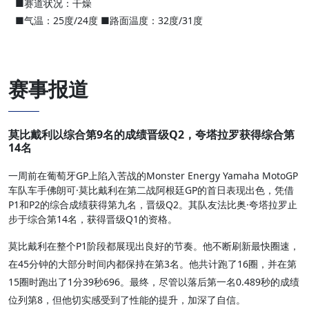
■赛道状况：干燥
■气温：25度/24度 ■路面温度：32度/31度
赛事报道
莫比戴利以综合第9名的成绩晋级Q2，夸塔拉罗获得综合第
14名
一周前在葡萄牙GP上陷入苦战的Monster Energy Yamaha MotoGP
车队车手佛朗可·莫比戴利在第二战阿根廷GP的首日表现出色，凭借
P1和P2的综合成绩获得第九名，晋级Q2。其队友法比奥·夸塔拉罗止
步于综合第14名，获得晋级Q1的资格。
莫比戴利在整个P1阶段都展现出良好的节奏。他不断刷新最快圈速，
在45分钟的大部分时间内都保持在第3名。他共计跑了16圈，并在第
15圈时跑出了1分39秒696。最终，尽管以落后第一名0.489秒的成绩
位列第8，但他切实感受到了性能的提升，加深了自信。