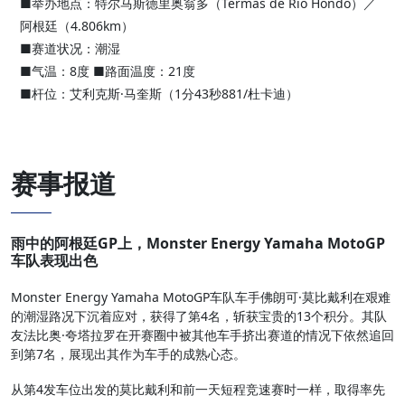
■举办地点：特尔马斯德里奥翁多（Termas de Río Hondo）／
阿根廷（4.806km）
■赛道状况：潮湿
■气温：8度 ■路面温度：21度
■杆位：艾利克斯·马奎斯（1分43秒881/杜卡迪）
赛事报道
雨中的阿根廷GP上，Monster Energy Yamaha MotoGP
车队表现出色
Monster Energy Yamaha MotoGP车队车手佛朗可·莫比戴利在艰难
的潮湿路况下沉着应对，获得了第4名，斩获宝贵的13个积分。其队
友法比奥·夸塔拉罗在开赛圈中被其他车手挤出赛道的情况下依然追回
到第7名，展现出其作为车手的成熟心态。
从第4发车位出发的莫比戴利和前一天短程竞速赛时一样，取得率先