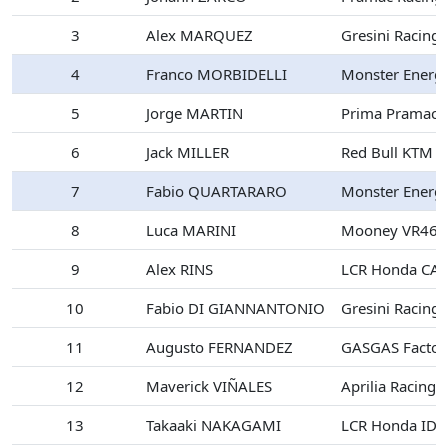
3
Alex MARQUEZ
Gresini Racing
4
Franco MORBIDELLI
Monster Energ
5
Jorge MARTIN
Prima Pramac 
6
Jack MILLER
Red Bull KTM F
7
Fabio QUARTARARO
Monster Energ
8
Luca MARINI
Mooney VR46 R
9
Alex RINS
LCR Honda CA
10
Fabio DI GIANNANTONIO
Gresini Racing
11
Augusto FERNANDEZ
GASGAS Factor
12
Maverick VIÑALES
Aprilia Racing
13
Takaaki NAKAGAMI
LCR Honda ID