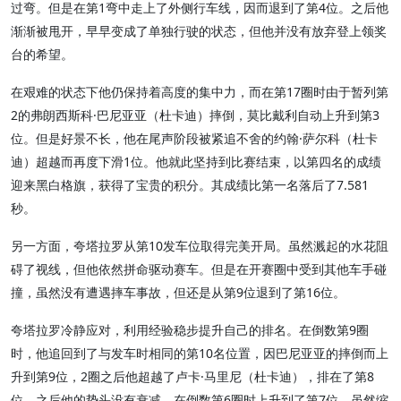
过弯。但是在第1弯中走上了外侧行车线，因而退到了第4位。之后他
渐渐被甩开，早早变成了单独行驶的状态，但他并没有放弃登上领奖
台的希望。
在艰难的状态下他仍保持着高度的集中力，而在第17圈时由于暂列第
2的弗朗西斯科·巴尼亚亚（杜卡迪）摔倒，莫比戴利自动上升到第3
位。但是好景不长，他在尾声阶段被紧追不舍的约翰·萨尔科（杜卡
迪）超越而再度下滑1位。他就此坚持到比赛结束，以第四名的成绩
迎来黑白格旗，获得了宝贵的积分。其成绩比第一名落后了7.581
秒。
另一方面，夸塔拉罗从第10发车位取得完美开局。虽然溅起的水花阻
碍了视线，但他依然拼命驱动赛车。但是在开赛圈中受到其他车手碰
撞，虽然没有遭遇摔车事故，但还是从第9位退到了第16位。
夸塔拉罗冷静应对，利用经验稳步提升自己的排名。在倒数第9圈
时，他追回到了与发车时相同的第10名位置，因巴尼亚亚的摔倒而上
升到第9位，2圈之后他超越了卢卡·马里尼（杜卡迪），排在了第8
位。之后他的势头没有衰减，在倒数第6圈时上升到了第7位。虽然缩