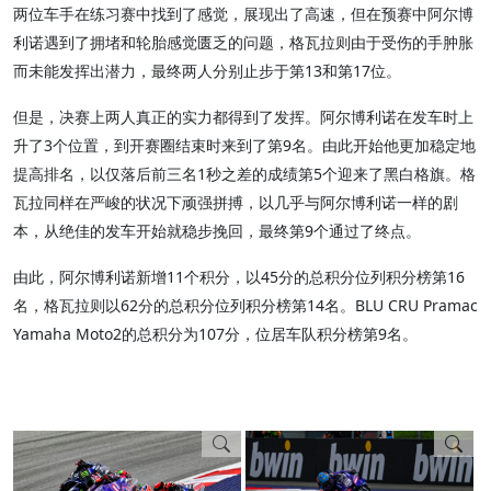
两位车手在练习赛中找到了感觉，展现出了高速，但在预赛中阿尔博
利诺遇到了拥堵和轮胎感觉匮乏的问题，格瓦拉则由于受伤的手肿胀
而未能发挥出潜力，最终两人分别止步于第13和第17位。
但是，决赛上两人真正的实力都得到了发挥。阿尔博利诺在发车时上
升了3个位置，到开赛圈结束时来到了第9名。由此开始他更加稳定地
提高排名，以仅落后前三名1秒之差的成绩第5个迎来了黑白格旗。格
瓦拉同样在严峻的状况下顽强拼搏，以几乎与阿尔博利诺一样的剧
本，从绝佳的发车开始就稳步挽回，最终第9个通过了终点。
由此，阿尔博利诺新增11个积分，以45分的总积分位列积分榜第16
名，格瓦拉则以62分的总积分位列积分榜第14名。BLU CRU Pramac
Yamaha Moto2的总积分为107分，位居车队积分榜第9名。