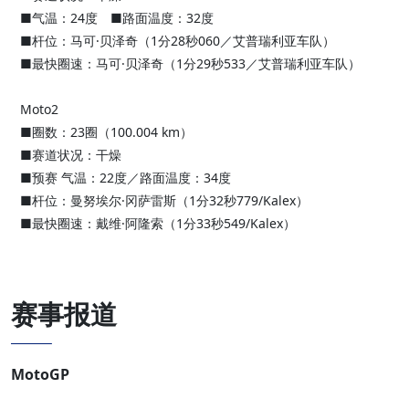
■气温：24度 ■路面温度：32度
■杆位：马可·贝泽奇（1分28秒060／艾普瑞利亚车队）
■最快圈速：马可·贝泽奇（1分29秒533／艾普瑞利亚车队）
Moto2
■圈数：23圈（100.004 km）
■赛道状况：干燥
■预赛 气温：22度／路面温度：34度
■杆位：曼努埃尔·冈萨雷斯（1分32秒779/Kalex）
■最快圈速：戴维·阿隆索（1分33秒549/Kalex）
赛事报道
MotoGP