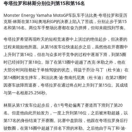
夸塔拉罗和林斯分别位列第15和第16名
Monster Energy Yamaha MotoGP车队车手法比奥·夸塔拉罗和亚历
克斯·林斯在第13站奥地利GP的决赛上陷入了苦战，分别止步于第15
名和第16名。两位车手整场比赛都在奋力拼搏，但却未能找到节奏。
夸塔拉罗希望再现昨天的短程竞速赛中上演过的绝佳起步，但决赛的
过程未能如他所愿。从第16发车位快速起步之后，虽然他在开赛圈中
上升到了第14位，但在与众多对手竞争的过程中逐渐下滑，到第5圈
时已经掉到了第18位。除了在第13圈中超越了杰克·米勒之外，他在
大部分时间段都处于单独驾驶的状态，得益于乔治·马丁（杜卡迪）在
第14圈时发生摔车，和法比奥·迪·詹南托尼奥（杜卡迪）在第21圈时
因赛车故障而退赛，夸塔拉罗在通过终点时上升到了第15位。其成绩
与第一名相差25.256秒。
林斯从第17发车位起步后，在1号弯处偏离了赛道而下滑到了第20
名。但是他由此开始发力，一度上升到第16位，之后被米勒超越，以
第17名的身份结束了开赛圈。比赛中盘阶段，他跟在夸塔拉罗身后行
驶数圈，在第16圈中超越了排名下滑的米勒。之后他由于马丁和·迪·