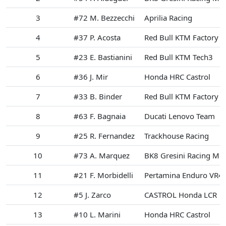
3
#72 M. Bezzecchi
Aprilia Racing
4
#37 P. Acosta
Red Bull KTM Factory R
5
#23 E. Bastianini
Red Bull KTM Tech3
6
#36 J. Mir
Honda HRC Castrol
7
#33 B. Binder
Red Bull KTM Factory R
8
#63 F. Bagnaia
Ducati Lenovo Team
9
#25 R. Fernandez
Trackhouse Racing
10
#73 A. Marquez
BK8 Gresini Racing Mo
11
#21 F. Morbidelli
Pertamina Enduro VR4
12
#5 J. Zarco
CASTROL Honda LCR
13
#10 L. Marini
Honda HRC Castrol