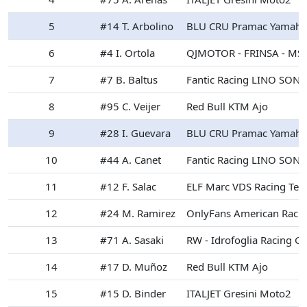
5
#14 T. Arbolino
BLU CRU Pramac Yamaha
6
#4 I. Ortola
QJMOTOR - FRINSA - MSI
7
#7 B. Baltus
Fantic Racing LINO SON
8
#95 C. Veijer
Red Bull KTM Ajo
9
#28 I. Guevara
BLU CRU Pramac Yamaha
10
#44 A. Canet
Fantic Racing LINO SON
11
#12 F. Salac
ELF Marc VDS Racing Te
12
#24 M. Ramirez
OnlyFans American Raci
13
#71 A. Sasaki
RW - Idrofoglia Racing G
14
#17 D. Muñoz
Red Bull KTM Ajo
15
#15 D. Binder
ITALJET Gresini Moto2