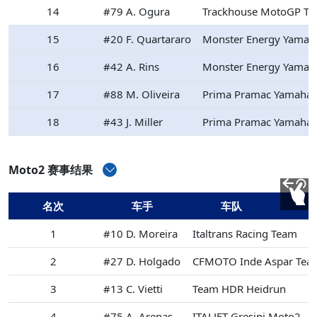
14
#79 A. Ogura
Trackhouse MotoGP T
15
#20 F. Quartararo
Monster Energy Yama
16
#42 A. Rins
Monster Energy Yama
17
#88 M. Oliveira
Prima Pramac Yamaha
18
#43 J. Miller
Prima Pramac Yamaha
Moto2 赛事结果
名次
车手
车队
1
#10 D. Moreira
Italtrans Racing Team
2
#27 D. Holgado
CFMOTO Inde Aspar Tea
3
#13 C. Vietti
Team HDR Heidrun
4
#75 A. Arenas
ITALJET Gresini Moto2