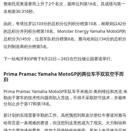
詹南托尼奥退赛而上升了2个名次，最终位列第16名。其成绩与第一
名相差30.316秒。
由此，夸塔拉罗以103分的总积分位列积分榜第10名，林斯则以42分
的总积分并列积分榜第18名。Monster Energy Yamaha MotoGP的
总积分为145分，位居车队积分榜第6名。雅马哈则以134分的总积分
位列制造商积分榜第5名。
下一站匈牙利GP将于8月22日～24日在巴拉顿公园赛道举行。
Prima Pramac Yamaha MotoGP的两位车手双双空手而
归
Prima Pramac Yamaha MotoGP车队车手米格尔·奥利维拉和杰克·米
勒由于赛车的技术性问题而陷入苦战，不得不采取防守战术，并最终
分别止步于第17和第18名。
新计划的实现需要辛勤的工作。虽然预想到斯皮尔堡红牛赛道对雅马
哈而言是一条艰难的赛道，但没想到这竟然成为了现实。大力制动和
强力出弯加速的重复，抓地力等级较低的路面，再加上米其林为应对