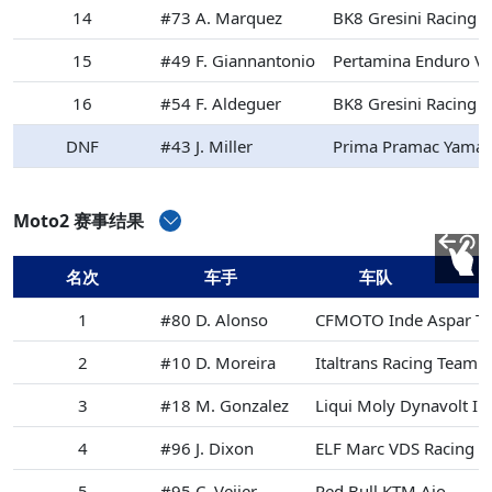
14
#73 A. Marquez
BK8 Gresini Racing
15
#49 F. Giannantonio
Pertamina Enduro V
16
#54 F. Aldeguer
BK8 Gresini Racing
DNF
#43 J. Miller
Prima Pramac Yama
Moto2 赛事结果
名次
车手
车队
1
#80 D. Alonso
CFMOTO Inde Aspar T
2
#10 D. Moreira
Italtrans Racing Team
3
#18 M. Gonzalez
Liqui Moly Dynavolt In
4
#96 J. Dixon
ELF Marc VDS Racing 
5
#95 C. Veijer
Red Bull KTM Ajo