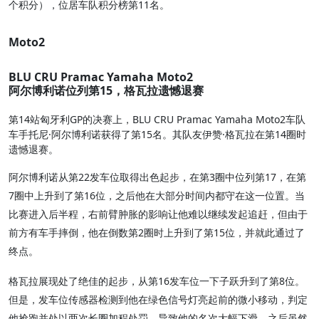
个积分），位居车队积分榜第11名。
Moto2
BLU CRU Pramac Yamaha Moto2
阿尔博利诺位列第15，格瓦拉遗憾退赛
第14站匈牙利GP的决赛上，BLU CRU Pramac Yamaha Moto2车队
车手托尼·阿尔博利诺获得了第15名。其队友伊赞·格瓦拉在第14圈时
遗憾退赛。
阿尔博利诺从第22发车位取得出色起步，在第3圈中位列第17，在第
7圈中上升到了第16位，之后他在大部分时间内都守在这一位置。当
比赛进入后半程，右前臂肿胀的影响让他难以继续发起追赶，但由于
前方有车手摔倒，他在倒数第2圈时上升到了第15位，并就此通过了
终点。
格瓦拉展现处了绝佳的起步，从第16发车位一下子跃升到了第8位。
但是，发车位传感器检测到他在绿色信号灯亮起前的微小移动，判定
他抢跑并处以两次长圈加程处罚，导致他的名次大幅下滑。之后虽然