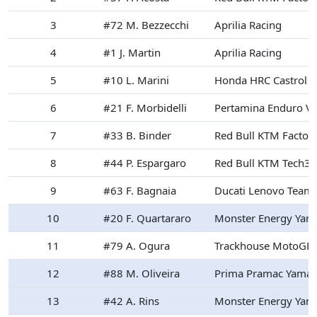
3
#72 M. Bezzecchi
Aprilia Racing
4
#1 J. Martin
Aprilia Racing
5
#10 L. Marini
Honda HRC Castrol
6
#21 F. Morbidelli
Pertamina Enduro V
7
#33 B. Binder
Red Bull KTM Factor
8
#44 P. Espargaro
Red Bull KTM Tech3
9
#63 F. Bagnaia
Ducati Lenovo Team
10
#20 F. Quartararo
Monster Energy Ya
11
#79 A. Ogura
Trackhouse MotoGP
12
#88 M. Oliveira
Prima Pramac Yama
13
#42 A. Rins
Monster Energy Ya