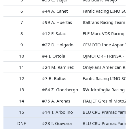
6
#44 A. Canet
Fantic Racing LINO S
7
#99 A. Huertas
Italtrans Racing Team
8
#12 F. Salac
ELF Marc VDS Racing 
9
#27 D. Holgado
CFMOTO Inde Aspar T
10
#4 I. Ortola
QJMOTOR - FRINSA - M
11
#24 M. Ramirez
OnlyFans American Ra
12
#7 B. Baltus
Fantic Racing LINO S
13
#84 Z. Goorbergh
RW-Idrofoglia Racing 
14
#75 A. Arenas
ITALJET Gresini Moto2
15
#14 T. Arbolino
BLU CRU Pramac Yama
DNF
#28 I. Guevara
BLU CRU Pramac Yama