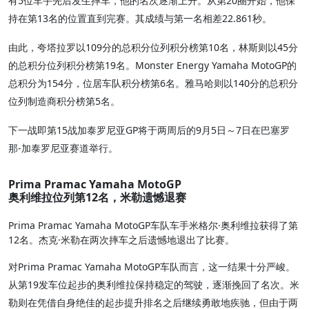
有5位车手先后发生摔车，他的名次逐渐上升。从第20圈开始，他保
持在第13名的位置直到完赛。其成绩与第一名相差22.861秒。
由此，夸塔拉罗以109分的总积分位列积分榜第10名，林斯则以45分
的总积分位列积分榜第19名。Monster Energy Yamaha MotoGP的
总积分为154分，位居车队积分榜第6名。雅马哈则以140分的总积分
位列制造商积分榜第5名。
下一战即第15战加泰罗尼亚GP将于两周后的9月5日～7日在巴塞罗
那-加泰罗尼亚赛道举行。
Prima Pramac Yamaha MotoGP
奥利维拉位列第12名，米勒遗憾退赛
Prima Pramac Yamaha MotoGP车队车手米格尔·奥利维拉获得了第
12名。杰克·米勒在两次摔车之后遗憾地退出了比赛。
对Prima Pramac Yamaha MotoGP车队而言，这一结果十分严峻。
从第19发车位起步的奥利维拉保持稳定的驾驶，逐渐挽回了名次。米
勒则在凭借自身绝佳的起步提升排名之后继续勇敢地疾驰，但由于两