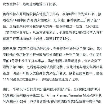
次发生摔车，最终遗憾地退出了比赛。
奥利维拉在开局阶段切实地提升了排名，在第6圈中位列第12名，接
着在第14圈中因费明·奥尔德格尔（杜卡迪）的摔倒而上升到了第11
位。之后他来到夸塔拉罗的后方并一度保持在这一位置，但小椋蓝
（艾普瑞利亚车队）从后方逐渐逼近，他在倒数第2圈的5号弯入弯时
偏离了行车线而被对手超越，滑落到了第12位。
米勒从第17发车位取得绝佳起步，在开赛圈中跃升到了第12位。第4
圈时他在夸塔拉罗执行长圈加程处罚期间上升到了第11位，但在第6
圈的1号弯中发生了摔车事故。虽然他很快就重新起步，但名次则下
滑到了第18位。之后他再次尝试挽回劣势，但此时他与领先集团相差
甚远，明显不可能仅凭自身努力来提升名次。接着在第16圈中，他在
11号弯处第2次发生摔车，并就此遗憾地退出了比赛。
由此，米勒以52分的总积分位列积分榜第17名，奥利维拉则以10分
的总积分位列积分榜第22名。Prima Pramac Yamaha MotoGP车队
的总积分为65分（包括奥古斯托·费尔南德斯在第3站决赛中获得的3