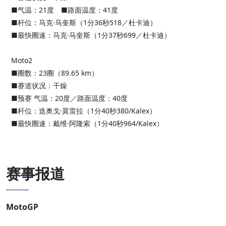
■气温：21度 ■路面温度：41度
■杆位：马克·马奎斯（1分36秒518／杜卡迪）
■最快圈速：马克·马奎斯（1分37秒699／杜卡迪）
Moto2
■圈数：23圈（89.65 km）
■赛道状况：干燥
■预赛 气温：20度／路面温度：40度
■杆位：迭奥戈·莫雷拉（1分40秒380/Kalex）
■最快圈速：戴维·阿隆索（1分40秒964/Kalex）
赛事报道
MotoGP