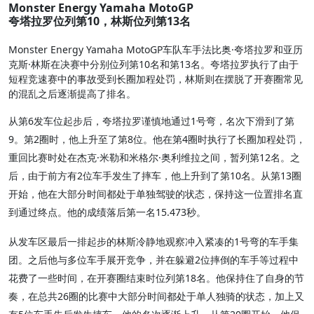
Monster Energy Yamaha MotoGP
夸塔拉罗位列第10，林斯位列第13名
Monster Energy Yamaha MotoGP车队车手法比奥·夸塔拉罗和亚历
克斯·林斯在决赛中分别位列第10名和第13名。夸塔拉罗执行了由于
短程竞速赛中的事故受到长圈加程处罚，林斯则在摆脱了开赛圈常见
的混乱之后逐渐提高了排名。
从第6发车位起步后，夸塔拉罗谨慎地通过1号弯，名次下滑到了第
9。第2圈时，他上升至了第8位。他在第4圈时执行了长圈加程处罚，
重回比赛时处在杰克·米勒和米格尔·奥利维拉之间，暂列第12名。之
后，由于前方有2位车手发生了摔车，他上升到了第10名。从第13圈
开始，他在大部分时间都处于单独驾驶的状态，保持这一位置排名直
到通过终点。他的成绩落后第一名15.473秒。
从发车区最后一排起步的林斯冷静地观察冲入紧凑的1号弯的车手集
团。之后他与多位车手展开竞争，并在躲避2位摔倒的车手等过程中
花费了一些时间，在开赛圈结束时位列第18名。他保持住了自身的节
奏，在总共26圈的比赛中大部分时间都处于单人独骑的状态，加上又