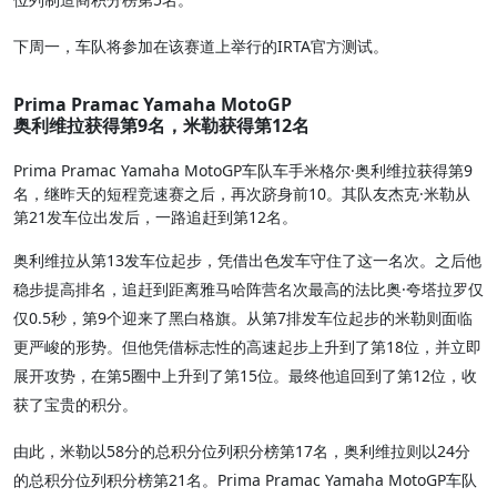
下周一，车队将参加在该赛道上举行的IRTA官方测试。
Prima Pramac Yamaha MotoGP
奥利维拉获得第9名，米勒获得第12名
Prima Pramac Yamaha MotoGP车队车手米格尔·奥利维拉获得第9
名，继昨天的短程竞速赛之后，再次跻身前10。其队友杰克·米勒从
第21发车位出发后，一路追赶到第12名。
奥利维拉从第13发车位起步，凭借出色发车守住了这一名次。之后他
稳步提高排名，追赶到距离雅马哈阵营名次最高的法比奥·夸塔拉罗仅
仅0.5秒，第9个迎来了黑白格旗。从第7排发车位起步的米勒则面临
更严峻的形势。但他凭借标志性的高速起步上升到了第18位，并立即
展开攻势，在第5圈中上升到了第15位。最终他追回到了第12位，收
获了宝贵的积分。
由此，米勒以58分的总积分位列积分榜第17名，奥利维拉则以24分
的总积分位列积分榜第21名。Prima Pramac Yamaha MotoGP车队