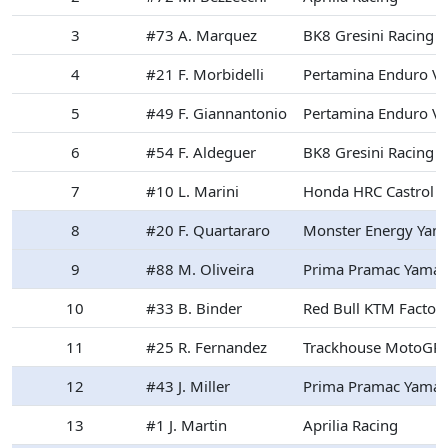
3
#73 A. Marquez
BK8 Gresini Racing
4
#21 F. Morbidelli
Pertamina Enduro V
5
#49 F. Giannantonio
Pertamina Enduro V
6
#54 F. Aldeguer
BK8 Gresini Racing
7
#10 L. Marini
Honda HRC Castrol
8
#20 F. Quartararo
Monster Energy Ya
9
#88 M. Oliveira
Prima Pramac Yama
10
#33 B. Binder
Red Bull KTM Factor
11
#25 R. Fernandez
Trackhouse MotoGP
12
#43 J. Miller
Prima Pramac Yama
13
#1 J. Martin
Aprilia Racing