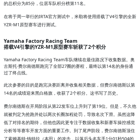
的总积分为85分，位居车队积分榜第11名。
在将于周一举行的IRTA官方测试中，米勒将使用搭载了V4引擎的全新
YZR-M1原型赛车进行测试。
Yamaha Factory Racing Team
搭载V4引擎的YZR-M1原型赛车斩获了2个积分
Yamaha Factory Racing Team车队继续在最佳路况下收集数据。奥
古斯托·费尔南德斯跑完了全部27圈的赛程，最终以第14名的身份通
过了终点线。
此次参赛的目的是跑完决赛距离并收集相关数据，但费尔南德斯以第
14名的成绩迎来黑白格旗，收获了2个积分。这书写了历史。
费尔南德斯在开局阶段从第22发车位上升到了第19位。但是，不久他
就被判定为抢跑并处以两次长圈加程处罚，导致名次下滑。虽然这降
低了对排名的期待，但他也因此更专注于数据收集和新赛车操控感觉
分析等等赛车开发方面的重要工作。到了尾声阶段，费尔南德斯顶住
了索姆基特·钱特拉（本田）的攻击，以落后头名车手1分01秒504的