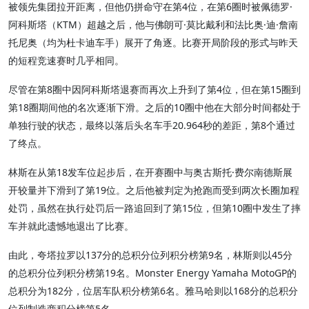
被领先集团拉开距离，但他仍拼命守在第4位，在第6圈时被佩德罗·
阿科斯塔（KTM）超越之后，他与佛朗可·莫比戴利和法比奥·迪·詹南
托尼奥（均为杜卡迪车手）展开了角逐。比赛开局阶段的形式与昨天
的短程竞速赛时几乎相同。
尽管在第8圈中因阿科斯塔退赛而再次上升到了第4位，但在第15圈到
第18圈期间他的名次逐渐下滑。之后的10圈中他在大部分时间都处于
单独行驶的状态，最终以落后头名车手20.964秒的差距，第8个通过
了终点。
林斯在从第18发车位起步后，在开赛圈中与奥古斯托·费尔南德斯展
开较量并下滑到了第19位。之后他被判定为抢跑而受到两次长圈加程
处罚，虽然在执行处罚后一路追回到了第15位，但第10圈中发生了摔
车并就此遗憾地退出了比赛。
由此，夸塔拉罗以137分的总积分位列积分榜第9名，林斯则以45分
的总积分位列积分榜第19名。Monster Energy Yamaha MotoGP的
总积分为182分，位居车队积分榜第6名。雅马哈则以168分的总积分
位列制造商积分榜第5名。