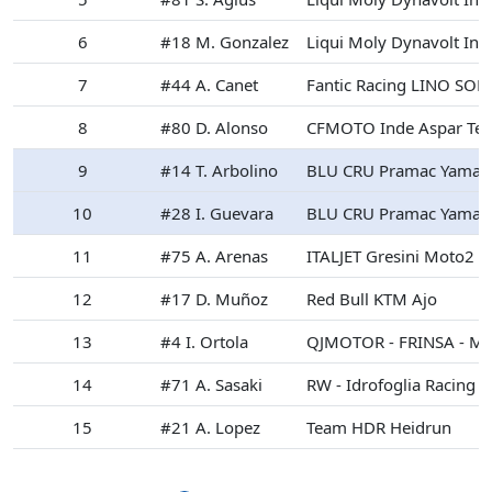
6
#18 M. Gonzalez
Liqui Moly Dynavolt Int
7
#44 A. Canet
Fantic Racing LINO SO
8
#80 D. Alonso
CFMOTO Inde Aspar Te
9
#14 T. Arbolino
BLU CRU Pramac Yamah
10
#28 I. Guevara
BLU CRU Pramac Yamah
11
#75 A. Arenas
ITALJET Gresini Moto2
12
#17 D. Muñoz
Red Bull KTM Ajo
13
#4 I. Ortola
QJMOTOR - FRINSA - MS
14
#71 A. Sasaki
RW - Idrofoglia Racing 
15
#21 A. Lopez
Team HDR Heidrun