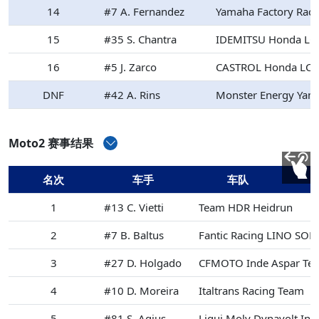
14
#7 A. Fernandez
Yamaha Factory Rac
15
#35 S. Chantra
IDEMITSU Honda LC
16
#5 J. Zarco
CASTROL Honda LCR
DNF
#42 A. Rins
Monster Energy Ya
Moto2 赛事结果
名次
车手
车队
1
#13 C. Vietti
Team HDR Heidrun
2
#7 B. Baltus
Fantic Racing LINO SO
3
#27 D. Holgado
CFMOTO Inde Aspar Te
4
#10 D. Moreira
Italtrans Racing Team
5
#81 S. Agius
Liqui Moly Dynavolt Int