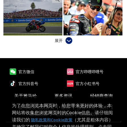
展开
官方微信
官方哔哩哔哩号
官方抖音号
官方小红书号
关于雅马哈
更多资讯
经销商查询
为了在您浏览本网页时，给您带来更好的体验，本
雅马哈发动机首页
版权
推荐环境、插件
网站将收集您浏览网页时的Cookie信息。请仔细阅
隐私政策
站点地图
联系我们
读我们的
（尤其是粗体内容）
隐私政策和Cookie政策
并确定了解我们对您个人信息的处理规则。点击同