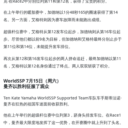
克·在Race2中分别位列第11和第12名，获得了宝贵的积分。
在上午举行的暖胎赛中，加德纳以1分48秒165的圈速获得了第14
名。另一方面，艾格特则因为赛车故障而未能跑出成绩。
超级杆位赛中，艾格特从第12发车位起步，加德纳则从第16车位起
步。尽管他们都以前9名为目标，但加德纳和艾格特最终分别止步于
第11位和第14位，未能提升发车排位。
再次从第12和第16发车位起步的两人拼命追赶，最终加德纳以第11
名，艾格特以第12名身份通过了终点。两人双双斩获了积分。
WorldSSP 7月15日（周六）
曼齐以胜利征服了观众
Ten Kate Yamaha WorldSSP Supported Team车队车手斯蒂法诺·
曼齐在狂热的祖国车迷面前收获胜利。
他在上午举行的超级杆位赛中位列第3，跻身头排发车位。在Race1
中，曼齐最大限度地发挥了这一优势，在开赛圈中就上升到了头名。