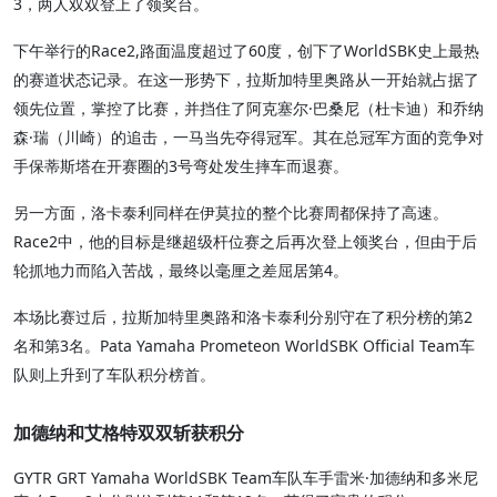
3，两人双双登上了领奖台。
下午举行的Race2,路面温度超过了60度，创下了WorldSBK史上最热
的赛道状态记录。在这一形势下，拉斯加特里奥路从一开始就占据了
领先位置，掌控了比赛，并挡住了阿克塞尔·巴桑尼（杜卡迪）和乔纳
森·瑞（川崎）的追击，一马当先夺得冠军。其在总冠军方面的竞争对
手保蒂斯塔在开赛圈的3号弯处发生摔车而退赛。
另一方面，洛卡泰利同样在伊莫拉的整个比赛周都保持了高速。
Race2中，他的目标是继超级杆位赛之后再次登上领奖台，但由于后
轮抓地力而陷入苦战，最终以毫厘之差屈居第4。
本场比赛过后，拉斯加特里奥路和洛卡泰利分别守在了积分榜的第2
名和第3名。Pata Yamaha Prometeon WorldSBK Official Team车
队则上升到了车队积分榜首。
加德纳和艾格特双双斩获积分
GYTR GRT Yamaha WorldSBK Team车队车手雷米·加德纳和多米尼