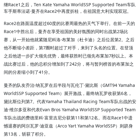
继Race1之后，Ten Kate Yamaha WorldSSP Supported Team车队
车手斯蒂法诺·曼齐在Race2中再度折桂，在祖国意大利实现双冠。
Race2在路面温度超过60度的比赛周最热的天气下举行。在前一天的
Race1中胜出后，曼齐在享受祖国的美好氛围的同时出战第2场比
赛，从一开始他就紧随尼科洛·布莱加（杜卡迪）之后位居第2。之后
他不断缩小差距，第7圈时超过了对手，来到了头名的位置。在登顶
之后他进一步扩大领先优势，最终获胜时已领先布莱加7秒以上。本
战比赛过后，他的总积分增加到了242分，将与暂列榜首的布莱加之
间的分差缩小到了41分。
曼齐的队友乔治·纳瓦罗在后半段与瓦伦丁·黛比斯（GMT94 Yamaha
WorldSSP Supported Team）展开激战，最终纳瓦罗收获第6名，
黛比斯位列第7。代表Yamaha Thailand Racing Team车队出战的安
迪·维尔多亚和代表Evan Bros Yamaha WorldSSP Supported Team
车队出战的费德里科·富里吉尼分获第11和第12名。而在Race1中遗
憾退赛的阿尔瓦罗·迪亚兹（Arco Yart Yamaha WorldSSP）则跻身
第13名，斩获了积分。