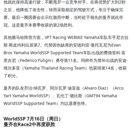
他就此保持高速行驶，不断甩开一众竞争对手。在将优势扩大到2秒
之后，他降低了攻击性，转而采取稳定的驾驶方式，专注于确保完
赛。最后一圈因赛会出示红旗而中断，当时处于领先的曼齐就此夺
冠。这是曼齐本赛季收获的第2场胜利。
其他雅马哈阵营方面，VFT Racing WEBIKE Yamaha车队车手尼古拉
斯·斯皮内利位居第7。代替因伤缺席的安德列亚·曼托瓦尼为Evan
Bros Yamaha WorldSSP Supported Team车队出战的费德里科·富
里吉尼（Federico Fuligni）勇夺第11名。同样作为替补出战的安迪·
维尔多亚（Yamaha Thailand Racing Team）也获得第14名，收获
了积分。
曼齐的队友乔治·纳瓦罗、阿尔瓦罗·迪亚兹（Alvaro Diaz）（Arco
Yart Yamaha WorldSSP）、瓦伦丁·黛比斯（GMT94 Yamaha
WorldSSP Supported Team）均以退赛告终。
WorldSSP 7月16日（周日）
曼齐在Race2中再度获胜