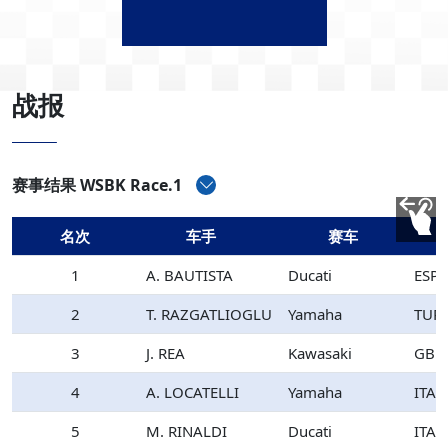
战报
赛事结果 WSBK Race.1
名次
车手
赛车
1
A. BAUTISTA
Ducati
ESP
2
T. RAZGATLIOGLU
Yamaha
TUR
3
J. REA
Kawasaki
GBR
4
A. LOCATELLI
Yamaha
ITA
5
M. RINALDI
Ducati
ITA