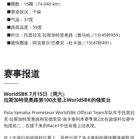
■圈数：15圈（74.040 km）
■赛道状况：干燥
■气温：37度
■路面温度：59度
■杆位：托普拉克·拉斯加特里奥路（雅马哈／1分45秒959）
■最快圈速：阿克塞尔·巴桑尼（杜卡迪／1分47秒491）
赛事报道
WorldSBK 7月15日（周六）
拉斯加特里奥路第100次登上WorldSBK的领奖台
Pata Yamaha Prometeon WorldSBK Official Team车队车手托普拉
克·拉斯加特里奥路和安德里亚·洛卡泰利本赛季第2次在超级杆位赛中
包揽前二，在接下来的Race1中也有着上佳表现。
在上午举行的超级杆位赛上，虽然出现了洛卡泰利的最快圈速被取消