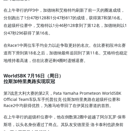
在上午举行的FP3中，加德纳和艾格特均刷新了前一天的圈速成绩，
分别跑出了1分47秒128和1分47秒817的成绩，获得第7和第16名。
在超级杆位赛中，艾格特以1分46秒128拿到了第12名，加德纳则以1
分47秒296获得了第16名。
在Race1中两位车手均全力以赴争取更好的名次。在比赛初段冲出赛
道而下滑到第18名之后，加德纳最终追回到了第11名。艾格特也稳定
地维持着高速，但在比赛还剩4圈时遗憾退赛。
WorldSBK 7月16日（周日）
拉斯加特里奥路实现双冠
第7战意大利大赛的第2天，Pata Yamaha Prometeon WorldSBK
Official Team车队车手托普拉克·拉斯加特里奥路在超级杆位赛和
Race2中均获得优胜，为雅马哈带回了在伊莫拉赛道的首胜。
在上午举行的超级杆位赛中，他在倒数第2圈中超越了阿尔瓦罗·保蒂
斯塔，以头名身份通过了终点。其队友安德里亚·洛卡泰利也跻身前