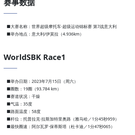
赛事数据
■大赛名称：世界超级摩托车·超级运动锦标赛 第7战意大利
■举办地点：意大利/伊莫拉（4.936km）
WorldSBK Race1
■举办日期：2023年7月15日（周六）
■圈数：19圈（93.784 km）
■赛道状况：干燥
■气温：35度
■路面温度：58度
■杆位：托普拉克·拉斯加特里奥路（雅马哈／1分45秒959）
■最快圈速：阿尔瓦罗·保蒂斯塔（杜卡迪／1分47秒065）