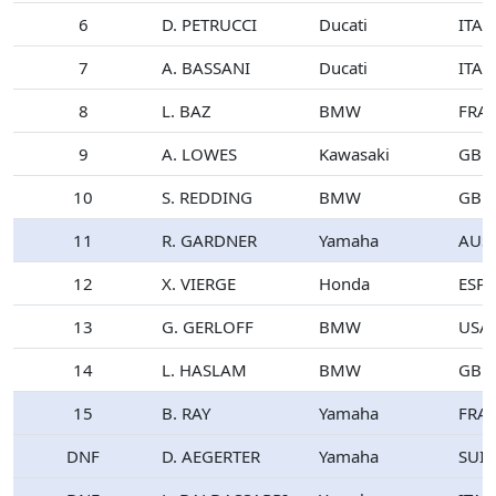
6
D. PETRUCCI
Ducati
ITA
7
A. BASSANI
Ducati
ITA
8
L. BAZ
BMW
FRA
9
A. LOWES
Kawasaki
GBR
10
S. REDDING
BMW
GBR
11
R. GARDNER
Yamaha
AUS
12
X. VIERGE
Honda
ESP
13
G. GERLOFF
BMW
USA
14
L. HASLAM
BMW
GBR
15
B. RAY
Yamaha
FRA
DNF
D. AEGERTER
Yamaha
SUI