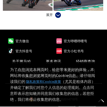
展开
官方微信
官方哔哩哔哩号
官方抖音号
官方小红书号
关于雅马哈
更多资讯
经销商查询
为了在您浏览本网页时，给您带来更好的体验，本
雅马哈发动机首页
版权
推荐环境、插件
网站将收集您浏览网页时的Cookie信息。请仔细阅
隐私政策
站点地图
联系我们
读我们的
（尤其是粗体内容）
隐私政策和Cookie政策
并确定了解我们对您个人信息的处理规则。点击同
©Yamaha Motor Co.,Ltd.|
沪ICP备09009182号-36
意即表示您知晓并同意我们收集您的信息，若您拒
技术支持：雅马哈发动机（厦门）信息系统有限公司
绝，我们将停止收集您的信息。
沪公网安备 31011202014718号