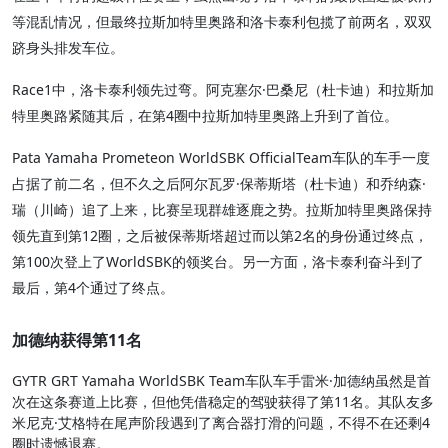
等混乱情况，但最终拉斯加特里奥路和洛卡泰利包揽了前两名，双双
跻身头排发车位。
Race1中，洛卡泰利领先过弯。阿克塞尔·巴桑尼（杜卡迪）和拉斯加
特里奥路紧随其后，在第4圈中拉斯加特里奥路上升到了首位。
Pata Yamaha Prometeon WorldSBK OfficialTeam车队的车手一度
占据了前二名，但不久之后阿尔瓦罗·保蒂斯塔（杜卡迪）和乔纳森·
瑞（川崎）追了上来，比赛呈现群雄逐鹿之势。拉斯加特里奥路保持
领先直到第12圈，之后被保蒂斯塔超过而以第2名的身份通过终点，
第100次登上了WorldSBK的领奖台。另一方面，洛卡泰利奋斗到了
最后，第4个通过了终点。
加德纳获得第11名
GYTR GRT Yamaha WorldSBK Team车队车手雷米·加德纳虽然是首
次在这条赛道上比赛，但他凭借稳定的驾驶获得了第11名。其队友多
米尼克·艾格特在尾声阶段遇到了离合器打滑的问题，不得不在还剩4
圈时遗憾退赛。