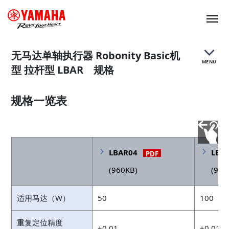
无马达单轴执行器 Robonity Basic机
MENU
型 拉杆型 LBAR 规格
规格一览表
特点
规格
LBAR04
LBA
PDF
目录册
(960KB)
(954
适用马达（W）
50
100
重复定位精度
±0.01
±0.01