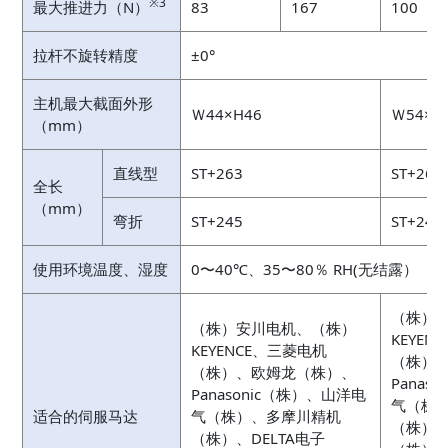
※3
最大推进力（N）
83
167
100
拉杆不旋转精度
±0°
主机最大截面外形
Ｗ44×H46
Ｗ54×H5
（mm）
直线型
ST+263
ST+269.
全长
（mm）
弯折
ST+245
ST+249
使用环境温度、湿度
0〜40℃、35〜80％ RH(无结露）
（株）
（株）安川电机、（株）
KEYEN
KEYENCE、三菱电机
（株）
（株）、欧姆龙（株）、
Panas
Panasonic（株）、山洋电
气（株
适合的伺服马达
气（株）、多摩川精机
（株）、
（株）、DELTA电子