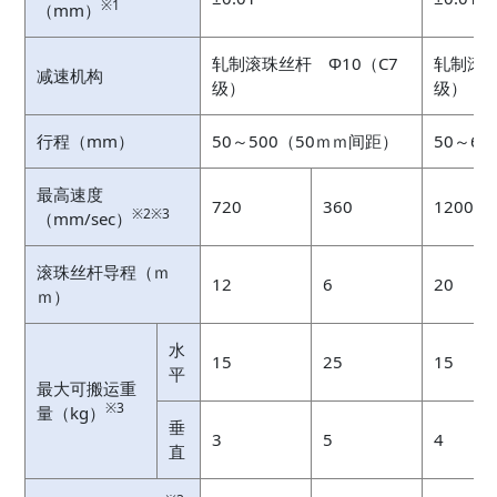
※1
（mm）
轧制滚珠丝杆 Ф10（C7
轧制滚珠
减速机构
级）
级）
行程（mm）
50～500（50ｍｍ间距）
50～6
最高速度
720
360
1200
※2※3
（mm/sec）
滚珠丝杆导程（ｍ
12
6
20
ｍ）
水
15
25
15
平
最大可搬运重
※3
量（kg）
垂
3
5
4
直