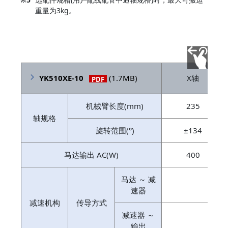
重量为3kg。
YK510XE-10
(1.7MB)
X轴
PDF
机械臂长度(mm)
235
轴规格
旋转范围(°)
±134
马达输出 AC(W)
400
马达 ～ 减
直接
速器
减速机构
传导方式
减速器 ～
输出