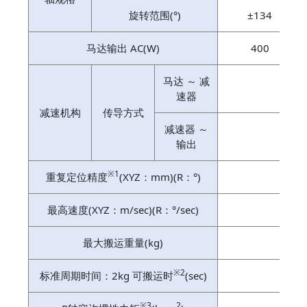
旋转范围(°)
±134
马达输出 AC(W)
400
马达 ～ 减
直接
速器
减速机构
传导方式
减速器 ～
输出
※1
重复定位精度
(XYZ：mm)(R：°)
±0.
最高速度(XYZ：m/sec)(R：°/sec)
9.
最大搬运重量(kg)
10
※2
标准周期时间：2kg 可搬运时
(sec)
※3
2