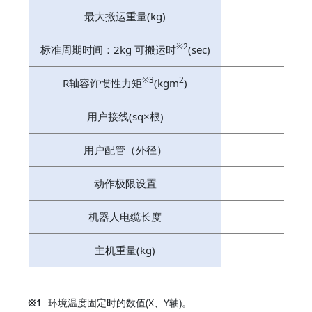
最大搬运重量(kg)
10
※2
标准周期时间：2kg 可搬运时
(sec)
※3
2
R轴容许惯性力矩
(kgm
)
用户接线(sq×根)
用户配管（外径）
动作极限设置
机器人电缆长度
主机重量(kg)
※1
环境温度固定时的数值(X、Y轴)。