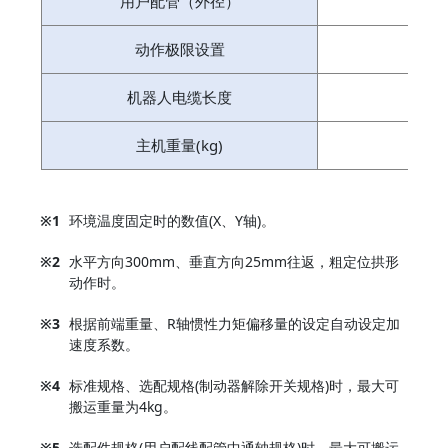
用户配管（外径）
动作极限设置
机器人电缆长度
主机重量(kg)
※1
环境温度固定时的数值(X、Y轴)。
※2
水平方向300mm、垂直方向25mm往返，粗定位拱形
动作时。
※3
根据前端重量、R轴惯性力矩偏移量的设定自动设定加
速度系数。
※4
标准规格、选配规格(制动器解除开关规格)时，最大可
搬运重量为4kg。
※5
选配件规格(用户配线配管中通轴规格)时，最大可搬运