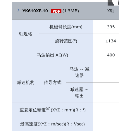
YK610XE-10
(1.3MB)
X轴
PDF
机械臂长度(mm)
335
轴规格
旋转范围(°)
±134
马达输出 AC(W)
400
马达 ～ 减
直接
速器
减速机构
传导方式
减速器 ～
输出
※1
重复定位精度
(XYZ：mm)(R：°)
±0.
最高速度(XYZ：m/sec)(R：°/sec)
8.