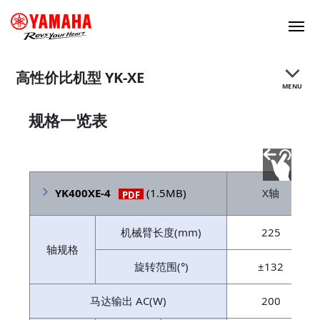
高性价比机型 YK-XE
MENU
规格一览表
特点
规格
YK400XE-4
(1.5MB)
X轴
PDF
机械臂长度(mm)
225
轴规格
旋转范围(°)
±132
马达输出 AC(W)
200