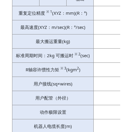
※ 1
重复定位精度
(XYZ：mm)(R：°)
±0.
最高速度(XYZ：m/sec)(R：°/sec)
7.
最大搬运重量(kg)
10
※ 2
标准周期时间：2kg 可搬运时
(sec)
※ 3
2
R轴容许惯性力矩
(kgm
)
用户接线(sq×wires)
用户配管（外径）
动作极限设置
机器人电缆长度(m)