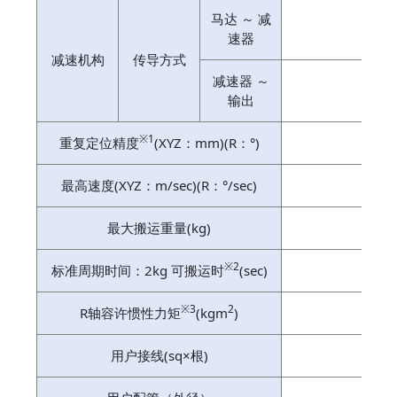
马达 ～ 减
直接
速器
减速机构
传导方式
减速器 ～
输出
※1
重复定位精度
(XYZ：mm)(R：°)
±0.
最高速度(XYZ：m/sec)(R：°/sec)
6
最大搬运重量(kg)
4(
※2
标准周期时间：2kg 可搬运时
(sec)
※3
2
R轴容许惯性力矩
(kgm
)
用户接线(sq×根)