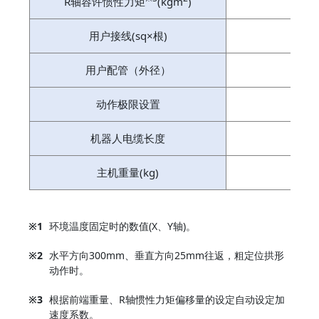
R轴容许惯性力矩
(kgm
)
用户接线(sq×根)
用户配管（外径）
动作极限设置
机器人电缆长度
主机重量(kg)
※1
环境温度固定时的数值(X、Y轴)。
※2
水平方向300mm、垂直方向25mm往返，粗定位拱形
动作时。
※3
根据前端重量、R轴惯性力矩偏移量的设定自动设定加
速度系数。