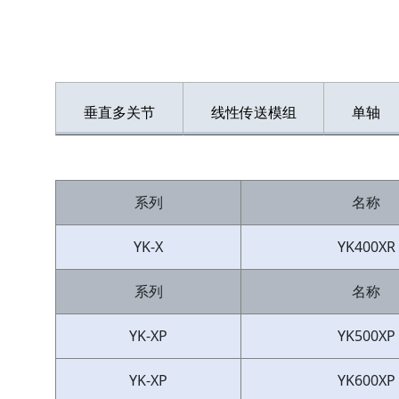
垂直多关节
线性传送模组
单轴
系列
名称
YK-X
YK400XR
系列
名称
YK-XP
YK500XP
YK-XP
YK600XP