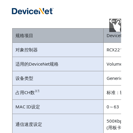
规格项目
DeviceNet
对象控制器
RCX221/RCX
适用的DeviceNet规格
Volume 1 Re
设备类型
Generic De
※1
占用CH数
标准：输入输出
MAC ID设定
0～63
500Kbps、2
通信速度设定
(用板卡上的D