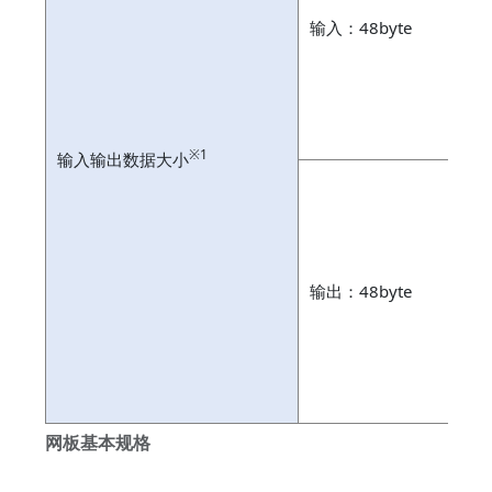
输入：48byte
专
通
预
※1
输入输出数据大小
专
通
输出：48byte
专
通
预
网板基本规格