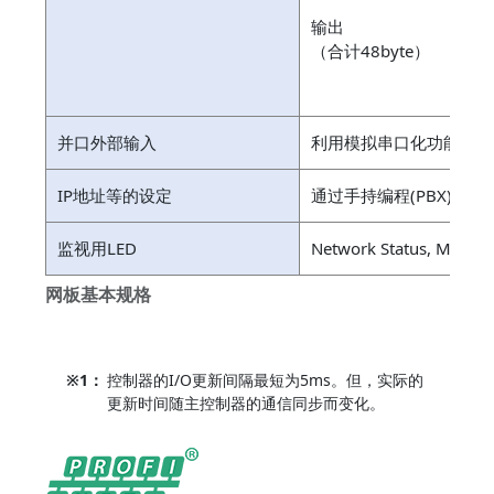
b
输出
（合计48byte）
b
b
并口外部输入
利用模拟串口化功能，与
IP地址等的设定
通过手持编程(PBX)或RCX-
监视用LED
Network Status, Module
网板基本规格
※1：
控制器的I/O更新间隔最短为5ms。但，实际的
更新时间随主控制器的通信同步而变化。