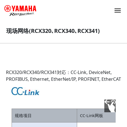
现场网络(RCX320､RCX340､RCX341)
RCX320/RCX340/RCX341対応：CC-Link, DeviceNet,
PROFIBUS, Ethernet, EtherNet/IP, PROFINET, EtherCAT
规格项目
CC-Link网板