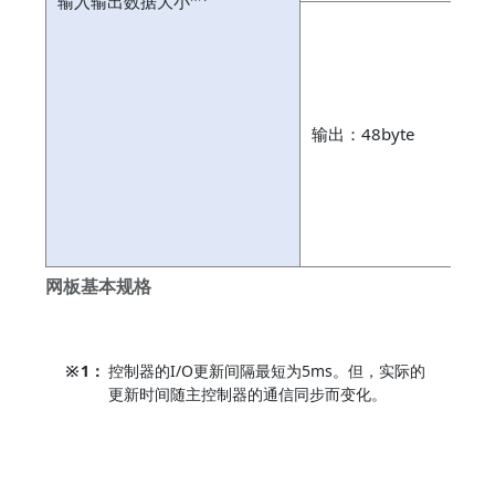
输入输出数据大小
专
通
输出：48byte
专
通
预
网板基本规格
※
1：
控制器的I/O更新间隔最短为5ms。但，实际的
更新时间随主控制器的通信同步而变化。