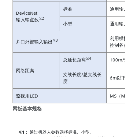
标准
通用输入96
DeviceNet
※2
输入输点数
小型
通用输入16
利用模拟串
※3
并口外部输入输出
控制各点
※4
总延长距离
100m/500K
网络距离
支线长度/总支线长
6m以下/39
度
监视用LED
MS（Module 
网板基本规格
※1：
通过机器人参数选择标准、小型。