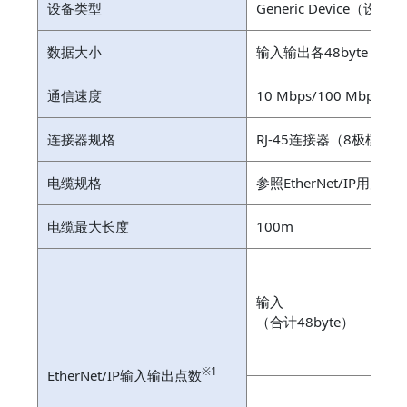
设备类型
Generic Device（设备
数据大小
输入输出各48byte
通信速度
10 Mbps/100 Mbps
连接器规格
RJ-45连接器（8极模块
电缆规格
参照EtherNet/IP用户操
电缆最大长度
100m
b
b
输入
（合计48byte）
b
b
※1
EtherNet/IP输入输出点数
b