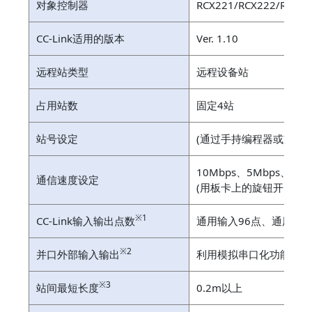
对象控制器
RCX221/RCX222/RCX32
CC-Link适用的版本
Ver. 1.10
远程站类型
远程设备站
占用站数
固定4站
站号设定
(通过手持编程器或支援软
10Mbps、5Mbps、2.5M
通信速度设定
(用板卡上的旋钮开关设定
※1
CC-Link输入输出点数
通用输入96点、通用输出
※2
并口外部输入输出
利用模拟串口化功能，与
※3
站间最短长度
0.2m以上