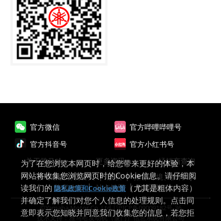
官方微信
官方哔哩哔哩号
官方抖音号
官方小红书号
关于雅马哈
更多资讯
经销商查询
为了在您浏览本网页时，给您带来更好的体验，本
网站将收集您浏览网页时的Cookie信息。请仔细阅
雅马哈发动机首页
版权
推荐环境、插件
读我们的
（尤其是粗体内容）
隐私政策
站点地图
联系我们
隐私政策和Cookie政策
并确定了解我们对您个人信息的处理规则。点击同
©Yamaha Motor Co.,Ltd.|
沪ICP备09009182号-36
意即表示您知晓并同意我们收集您的信息，若您拒
技术支持：雅马哈发动机（厦门）信息系统有限公司