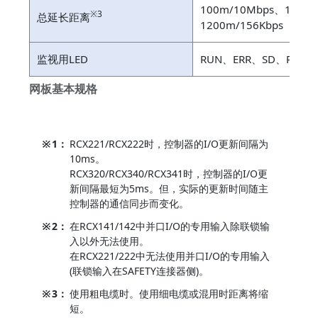
100m/10Mbps、150m/
※3
总延长距离
1200m/156Kbps
监视用LED
RUN、ERR、SD、RD
网板基本规格
※
1：
RCX221/RCX222时，控制器的I/O更新间隔为
10ms。
RCX320/RCX340/RCX341时，控制器的I/O更
新间隔最短为5ms。但，实际的更新时间随主
控制器的通信同步而变化。
※
2：
在RCX141/142中并口I/O的专用输入除联锁输
入以外无法使用。
在RCX221/222中无法使用并口I/O的专用输入
(联锁输入在SAFETY连接器侧)。
※
3：
使用粗电缆时。使用细电缆或混用时距离将缩
短。