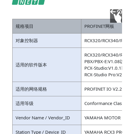
规格项目
PROFINET网板
对象控制器
RCX320/RCX340/RCX34
RCX320/RCX340/RCX3
PBX/PBX-E:V1.08以上
适用的软件版本
PCX-Studio:V1.0.1以上
RCX-Studio Pro:V2.0.
适用的网络规格
PROFINET IO V2.2
适用等级
Conformance Class B / 
Vendor Name / Vendor_ID
YAMAHA MOTOR CO.,LT
Station Type / Device_ID
YAMAHA RCX3 PROFINE