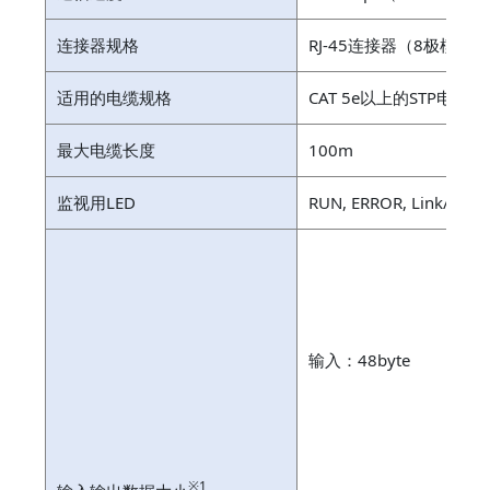
连接器规格
RJ-45连接器（8极模块
适用的电缆规格
CAT 5e以上的STP电缆(
最大电缆长度
100m
监视用LED
RUN, ERROR, Link/Activi
专
通
输入：48byte
专
通
预
※1