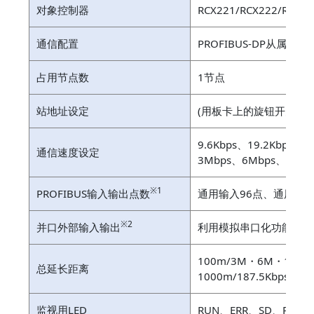
对象控制器
RCX221/RCX222/RCX32
通信配置
PROFIBUS-DP从属
占用节点数
1节点
站地址设定
(用板卡上的旋钮开关设定
9.6Kbps、19.2Kbps、9
通信速度设定
3Mbps、6Mbps、12
※1
PROFIBUS输入输出点数
通用输入96点、通用输出
※2
并口外部输入输出
利用模拟串口化功能，与
100m/3M・6M・12Mbp
总延长距离
1000m/187.5Kbps、12
监视用LED
RUN、ERR、SD、RD、DA