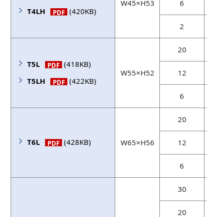
W45×H53
6
T4LH
(420KB)
PDF
2
20
T5L
(418KB)
PDF
W55×H52
12
T5LH
(422KB)
PDF
6
20
T6L
(428KB)
W65×H56
12
PDF
6
30
20