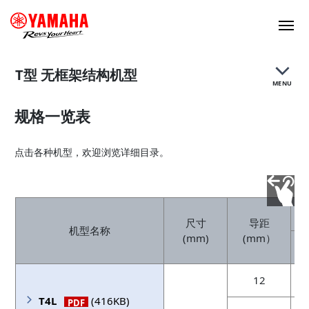
T型 无框架结构机型
MENU
规格一览表
特点
点击各种机型，欢迎浏览详细目录。
规格
尺寸
导距
机型名称
(mm)
(mm）
12
T4L
(416KB)
PDF