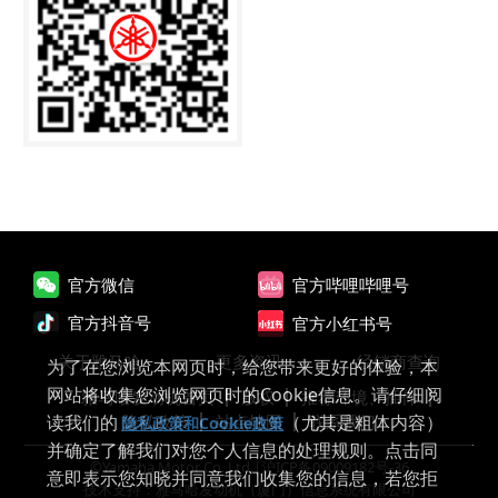
官方微信
官方哔哩哔哩号
官方抖音号
官方小红书号
关于雅马哈
更多资讯
经销商查询
为了在您浏览本网页时，给您带来更好的体验，本
网站将收集您浏览网页时的Cookie信息。请仔细阅
雅马哈发动机首页
版权
推荐环境、插件
读我们的
（尤其是粗体内容）
隐私政策
站点地图
联系我们
隐私政策和Cookie政策
并确定了解我们对您个人信息的处理规则。点击同
©Yamaha Motor Co.,Ltd.|
沪ICP备09009182号-36
意即表示您知晓并同意我们收集您的信息，若您拒
技术支持：雅马哈发动机（厦门）信息系统有限公司